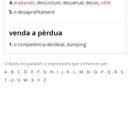
4.
n
abandó
, descostum, desuetud, desús,
oblit
5.
n
desaprofitament
venda a pèrdua
1.
n
competència deslleial, dúmping
O llisteu les paraules o expressions que comencen per:
A
-
B
-
C
-
D
-
E
-
F
-
G
-
H
-
I
-
J
-
K
-
L
-
M
-
N
-
O
-
P
-
Q
-
R
-
S
-
T
-
U
-
V
-
W
-
X
-
Y
-
Z