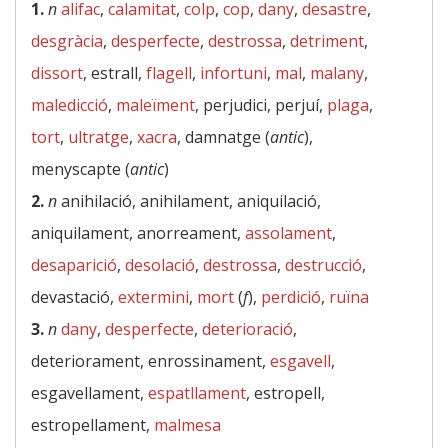
1.
n
alifac
,
calamitat
,
colp
,
cop
,
dany
,
desastre
,
desgràcia
,
desperfecte
,
destrossa
,
detriment
,
dissort
, estrall,
flagell
,
infortuni
,
mal
,
malany
,
maledicció
,
maleïment
, perjudici, perjuí,
plaga
,
tort
,
ultratge
,
xacra
, damnatge (
antic
),
menyscapte (
antic
)
2.
n
anihilació, anihilament, aniquilació,
aniquilament, anorreament,
assolament
,
desaparició
,
desolació
,
destrossa
,
destrucció
,
devastació,
extermini
,
mort
(
f
),
perdició
,
ruïna
3.
n
dany
,
desperfecte
,
deterioració
,
deteriorament, enrossinament,
esgavell
,
esgavellament,
espatllament
, estropell,
estropellament,
malmesa