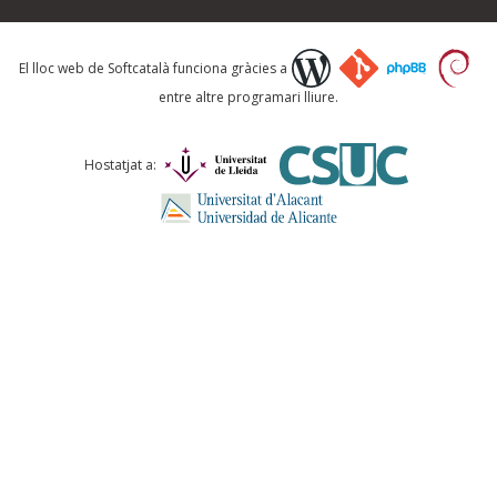
Què proposeu?
El lloc web de Softcatalà funciona gràcies a
entre altre programari lliure.
Comentari *
Hostatjat a:
ENVIA