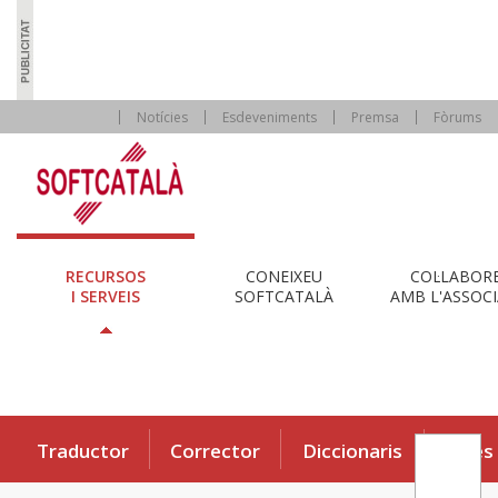
Notícies
Esdeveniments
Premsa
Fòrums
RECURSOS
CONEIXEU
COL·LABOR
I SERVEIS
SOFTCATALÀ
AMB L'ASSOCI
Traductor
Corrector
Diccionaris
Eines