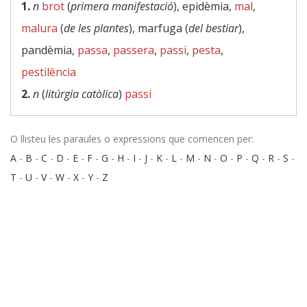
1.
n
brot
(
primera manifestació
), epidèmia,
mal
,
malura
(
de les plantes
), marfuga (
del bestiar
),
pandèmia,
passa
,
passera
,
passi
,
pesta
,
pestilència
2.
n
(
litúrgia catòlica
)
passi
O llisteu les paraules o expressions que comencen per:
A
-
B
-
C
-
D
-
E
-
F
-
G
-
H
-
I
-
J
-
K
-
L
-
M
-
N
-
O
-
P
-
Q
-
R
-
S
-
T
-
U
-
V
-
W
-
X
-
Y
-
Z