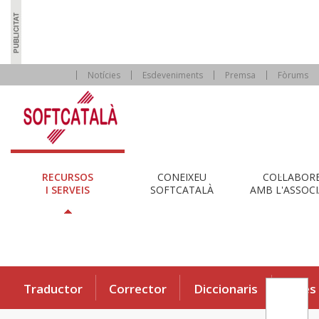
Notícies
Esdeveniments
Premsa
Fòrums
RECURSOS
CONEIXEU
COL·LABOR
I SERVEIS
SOFTCATALÀ
AMB L'ASSOCI
Traductor
Corrector
Diccionaris
Eines