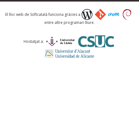
Què proposeu?
El lloc web de Softcatalà funciona gràcies a
entre altre programari lliure.
Comentari *
Hostatjat a:
ENVIA