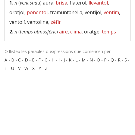
1.
n
(
vent suau
) aura,
brisa
, flaterol,
llevantol
,
oratjol,
ponentol
, tramuntanella, ventijol,
ventim
,
ventolí, ventolina,
zèfir
2.
n
(
temps atmosfèric
)
aire
,
clima
, oratge,
temps
O llisteu les paraules o expressions que comencen per:
A
-
B
-
C
-
D
-
E
-
F
-
G
-
H
-
I
-
J
-
K
-
L
-
M
-
N
-
O
-
P
-
Q
-
R
-
S
-
T
-
U
-
V
-
W
-
X
-
Y
-
Z