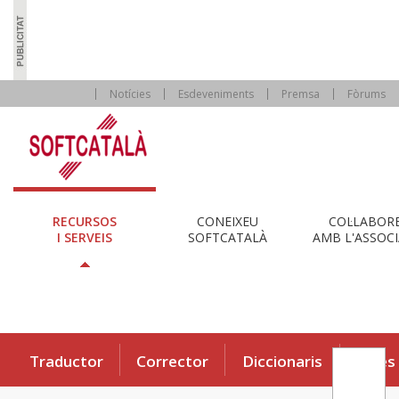
Notícies
Esdeveniments
Premsa
Fòrums
RECURSOS
CONEIXEU
COL·LABOR
I SERVEIS
SOFTCATALÀ
AMB L'ASSOCI
Traductor
Corrector
Diccionaris
Eines