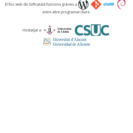
Què proposeu?
El lloc web de Softcatalà funciona gràcies a
entre altre programari lliure.
Comentari *
Hostatjat a:
ENVIA