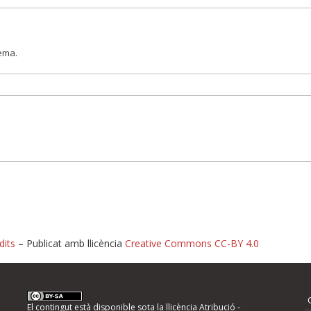
lema.
dits
– Publicat amb llicència
Creative Commons CC-BY 4.0
nformeu d'errors
El contingut està disponible sota la llicència
Atribució -