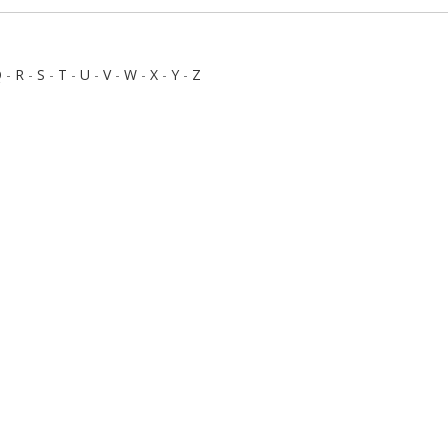
Q
-
R
-
S
-
T
-
U
-
V
-
W
-
X
-
Y
-
Z