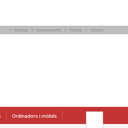
Notícies
Esdeveniments
Premsa
Fòrums
s
Ordinadors i mòbils