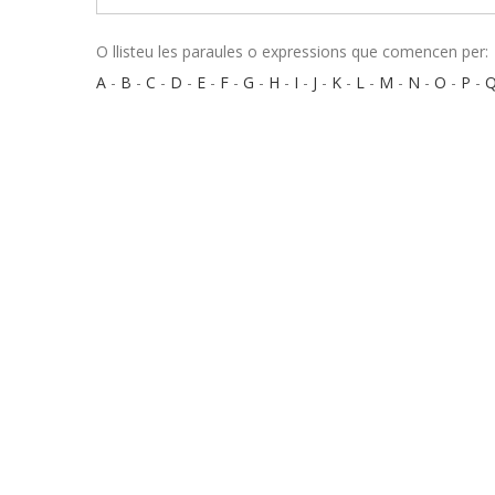
O llisteu les paraules o expressions que comencen per:
A
-
B
-
C
-
D
-
E
-
F
-
G
-
H
-
I
-
J
-
K
-
L
-
M
-
N
-
O
-
P
-