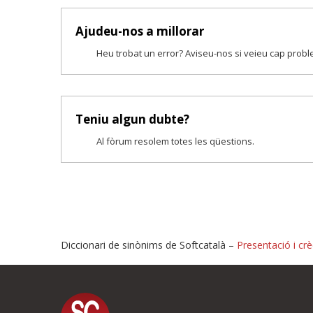
Ajudeu-nos a millorar
Heu trobat un error? Aviseu-nos si veieu cap prob
Teniu algun dubte?
Al fòrum resolem totes les qüestions.
Diccionari de sinònims de Softcatalà –
Presentació i crè
Proposeu-nos millores o i