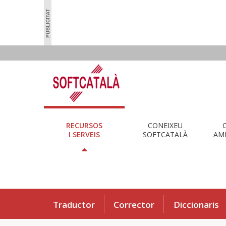
RECURSOS
CONEIXEU
I SERVEIS
SOFTCATALÀ
AMB
Traductor
Corrector
Diccionaris