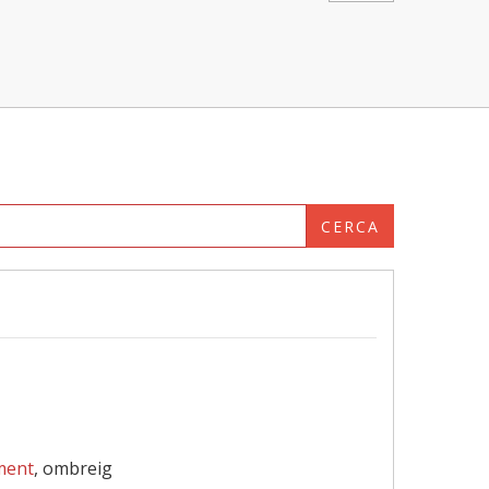
CERCA
ment
, ombreig