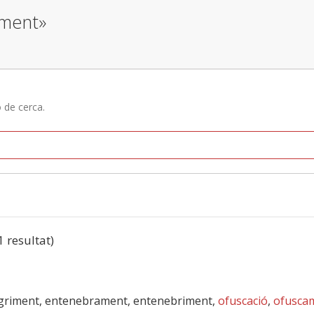
iment»
ó de cerca.
1 resultat)
griment, entenebrament, entenebriment,
ofuscació
,
ofusca