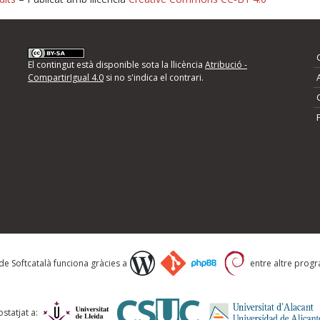
nformeu d'errors
El contingut està disponible sota la llicència
Atribució -
CompartirIgual 4.0
si no s'indica el contrari.
mps següents i descriviu quina és la millora que
 de Softcatalà funciona gràcies a
entre altre progra
statjat a: