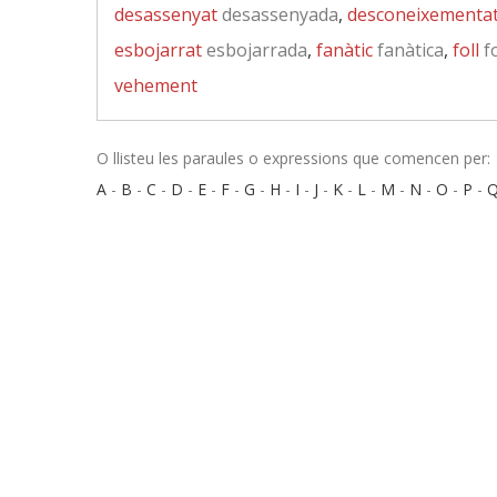
desassenyat
desassenyada
,
desconeixementa
esbojarrat
esbojarrada
,
fanàtic
fanàtica
,
foll
fo
vehement
O llisteu les paraules o expressions que comencen per:
A
-
B
-
C
-
D
-
E
-
F
-
G
-
H
-
I
-
J
-
K
-
L
-
M
-
N
-
O
-
P
-