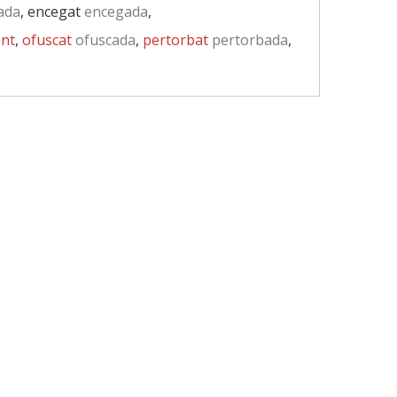
ada
, encegat
encegada
,
ent
,
ofuscat
ofuscada
,
pertorbat
pertorbada
,