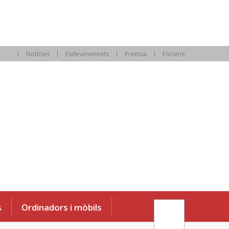
Notícies
Esdeveniments
Premsa
Fòrums
s
Ordinadors i mòbils