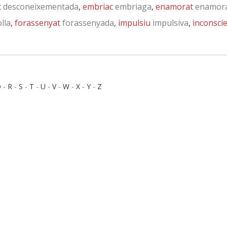
t
desconeixementada
,
embriac
embriaga
,
enamorat
enamor
lla
,
forassenyat
forassenyada
,
impulsiu
impulsiva
,
inconsci
Q
-
R
-
S
-
T
-
U
-
V
-
W
-
X
-
Y
-
Z