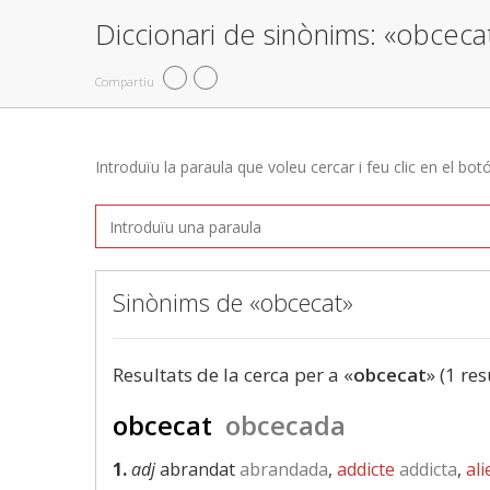
Diccionari de sinònims: «obceca
Compartiu
Introduïu la paraula que voleu cercar i feu clic en el bot
Sinònims de «obcecat»
Resultats de la cerca per a «
obcecat
» (1 res
obcecat
obcecada
1.
adj
abrandat
abrandada
,
addicte
addicta
,
ali