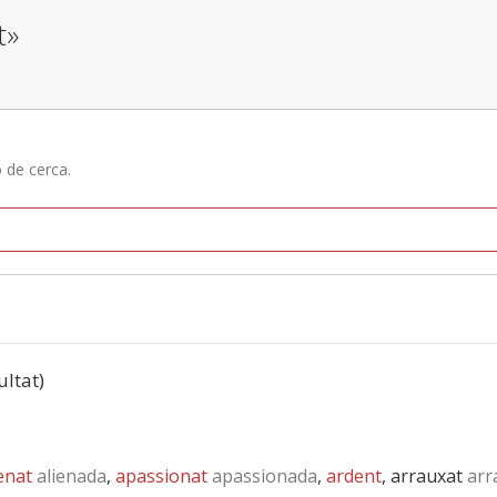
t»
ó de cerca.
ultat)
enat
alienada
,
apassionat
apassionada
,
ardent
, arrauxat
arr