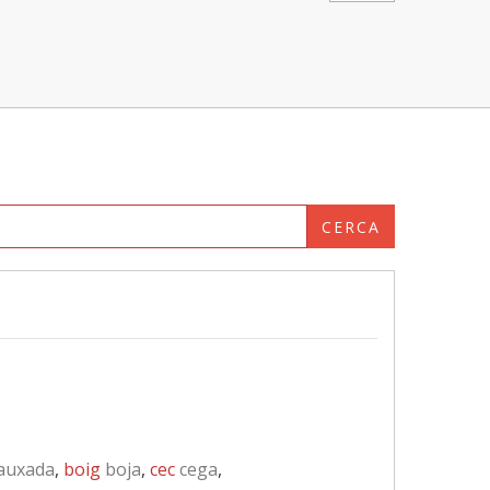
CERCA
auxada
,
boig
boja
,
cec
cega
,