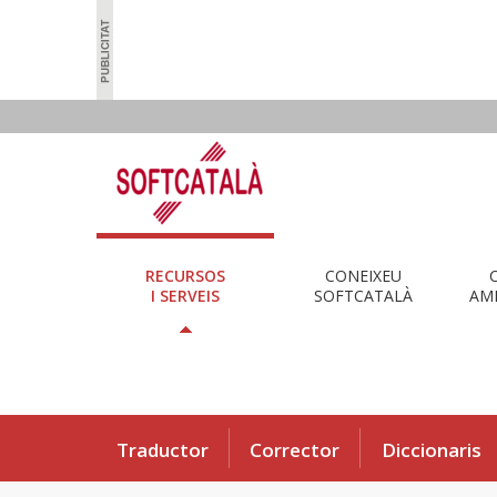
RECURSOS
CONEIXEU
I SERVEIS
SOFTCATALÀ
AMB
Traductor
Corrector
Diccionaris