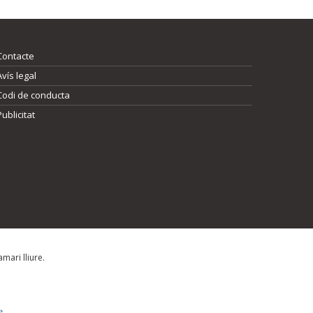
Contacte
Avís legal
Codi de conducta
Publicitat
mari lliure.