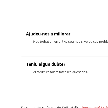
Ajudeu-nos a millorar
Heu trobat un error? Aviseu-nos si veieu cap prob
Teniu algun dubte?
Al fòrum resolem totes les qüestions.
Diccionari de sinònims de Softcatalà –
Presentació i crè