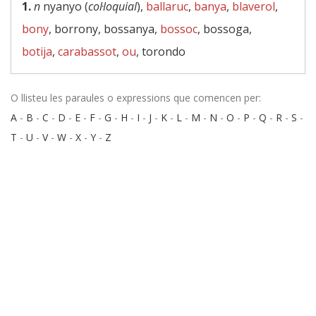
1.
n
nyanyo (
col·loquial
),
ballaruc
,
banya
,
blaverol
,
bony
, borrony, bossanya,
bossoc
, bossoga,
botija
,
carabassot
,
ou
, torondo
O llisteu les paraules o expressions que comencen per:
A
-
B
-
C
-
D
-
E
-
F
-
G
-
H
-
I
-
J
-
K
-
L
-
M
-
N
-
O
-
P
-
Q
-
R
-
S
-
T
-
U
-
V
-
W
-
X
-
Y
-
Z