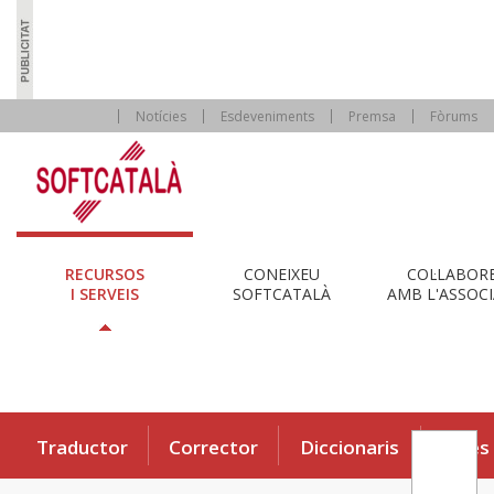
Notícies
Esdeveniments
Premsa
Fòrums
RECURSOS
CONEIXEU
COL·LABOR
I SERVEIS
SOFTCATALÀ
AMB L'ASSOCI
Traductor
Corrector
Diccionaris
Eines