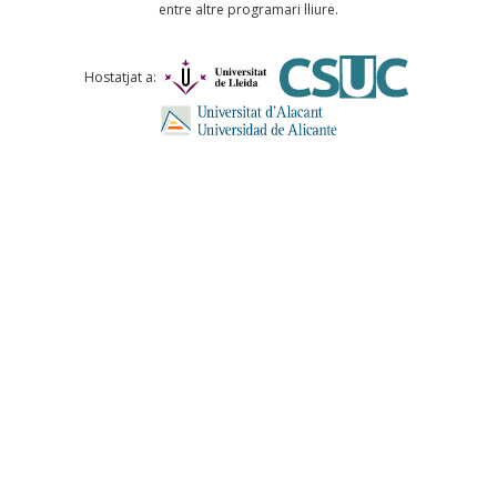
entre altre programari lliure.
Comentari *
Hostatjat a:
ENVIA