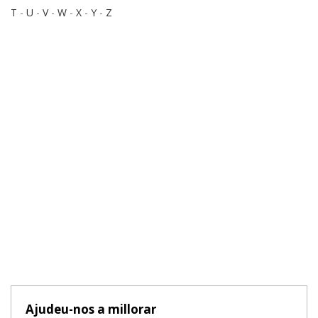
T
-
U
-
V
-
W
-
X
-
Y
-
Z
Ajudeu-nos a millorar