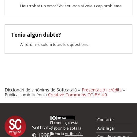
Heu trobat un error? Aviseu-nos si veieu cap problema.
Teniu algun dubte?
Al fòrum resolem totes les qüestions.
Diccionari de sinònims de Softcatalà –
Presentació i crèdits
–
Publicat amb llicència
Creative Commons CC-BY 4.0
Proposeu-nos millores o 
Contacte
d'errors
El contingut està
Softcatalà
Avís legal
disponible sota la
llicència
Atribució -
© 1998-
Codi de conducta