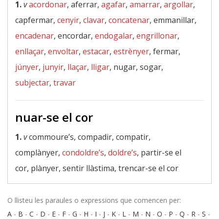
1.
v
acordonar
, aferrar,
agafar
,
amarrar
,
argollar
,
capfermar,
cenyir
,
clavar
,
concatenar
, emmanillar,
encadenar
, encordar,
endogalar
,
engrillonar
,
enllaçar
,
envoltar
,
estacar
,
estrènyer
, fermar,
júnyer
,
junyir
,
llaçar
,
lligar
, nugar, sogar,
subjectar
,
travar
nuar-se el cor
1.
v
commoure’s, compadir, compatir,
complànyer,
condoldre’s
,
doldre’s
, partir-se el
cor, plànyer, sentir llàstima, trencar-se el cor
O llisteu les paraules o expressions que comencen per:
A
-
B
-
C
-
D
-
E
-
F
-
G
-
H
-
I
-
J
-
K
-
L
-
M
-
N
-
O
-
P
-
Q
-
R
-
S
-