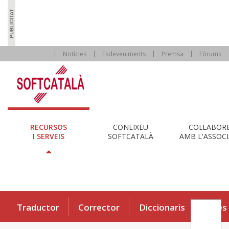
Notícies
Esdeveniments
Premsa
Fòrums
RECURSOS
CONEIXEU
COL·LABOR
I SERVEIS
SOFTCATALÀ
AMB L'ASSOCI
Traductor
Corrector
Diccionaris
Eines