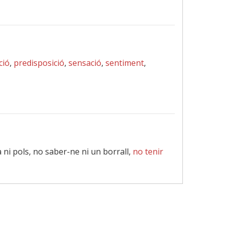
ció
,
predisposició
,
sensació
,
sentiment
,
a ni pols, no saber-ne ni un borrall,
no tenir