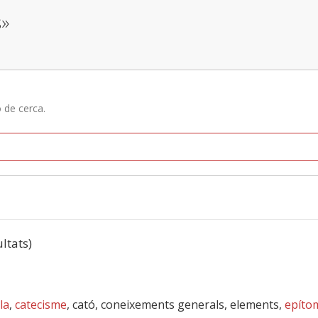
s»
ó de cerca.
ultats)
lla
,
catecisme
, cató, coneixements generals, elements,
epíto