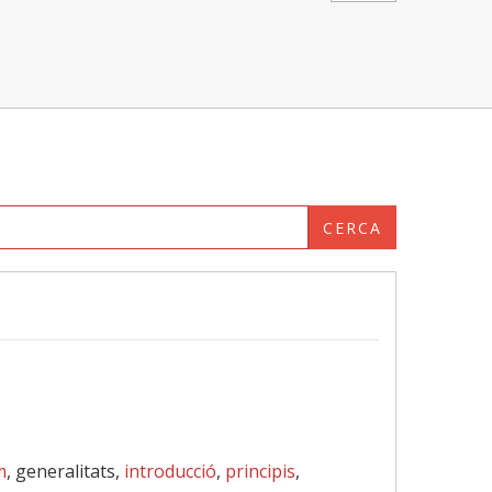
CERCA
m
, generalitats,
introducció
,
principis
,