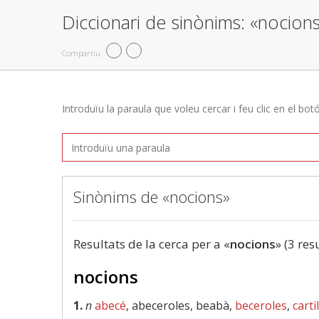
Diccionari de sinònims: «nocion
Compartiu
Introduïu la paraula que voleu cercar i feu clic en el bot
Sinònims de «nocions»
Resultats de la cerca per a «
nocions
» (3 res
nocions
1.
n
abecé
, abeceroles, beabà,
beceroles
,
carti