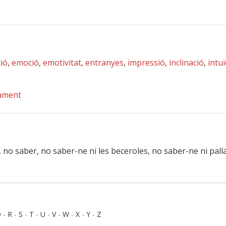
ció
,
emoció
,
emotivitat
,
entranyes
,
impressió
,
inclinació
,
intuï
ament
, no saber, no saber-ne ni les beceroles, no saber-ne ni pall
Q
-
R
-
S
-
T
-
U
-
V
-
W
-
X
-
Y
-
Z