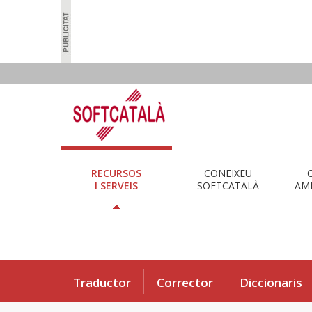
RECURSOS
CONEIXEU
I SERVEIS
SOFTCATALÀ
AMB
Traductor
Corrector
Diccionaris