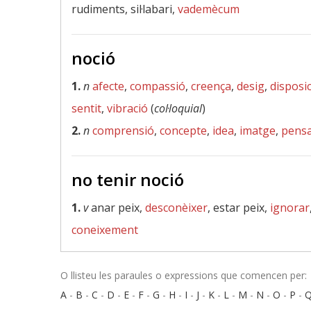
rudiments, sil·labari,
vademècum
noció
1.
n
afecte
,
compassió
,
creença
,
desig
,
disposi
sentit
,
vibració
(
col·loquial
)
2.
n
comprensió
,
concepte
,
idea
,
imatge
,
pens
no tenir noció
1.
v
anar peix,
desconèixer
, estar peix,
ignorar
coneixement
O llisteu les paraules o expressions que comencen per:
A
-
B
-
C
-
D
-
E
-
F
-
G
-
H
-
I
-
J
-
K
-
L
-
M
-
N
-
O
-
P
-