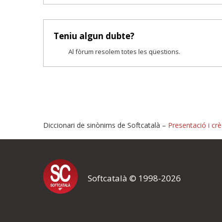
Teniu algun dubte?
Al fòrum resolem totes les qüestions.
Diccionari de sinònims de Softcatalà –
Presentació i crè
Proposeu-nos millores o i
Softcatalà © 1998-2026
Si heu trobat un error o voleu proposar alguna millora, ompliu els ca
proposeu o l'error del qual voleu informar-nos.
El vostre nom *