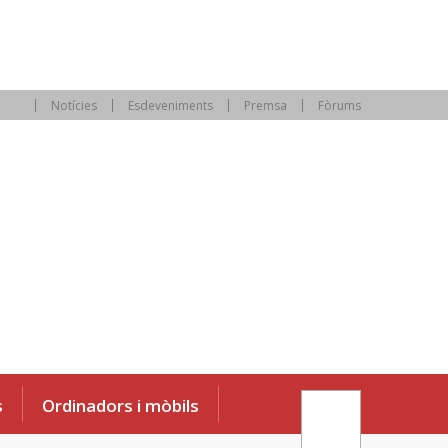
Notícies
Esdeveniments
Premsa
Fòrums
s
Ordinadors i mòbils