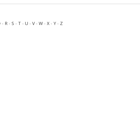
Q
-
R
-
S
-
T
-
U
-
V
-
W
-
X
-
Y
-
Z