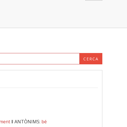
CERCA
ment
‖
ANTÒNIMS:
bé