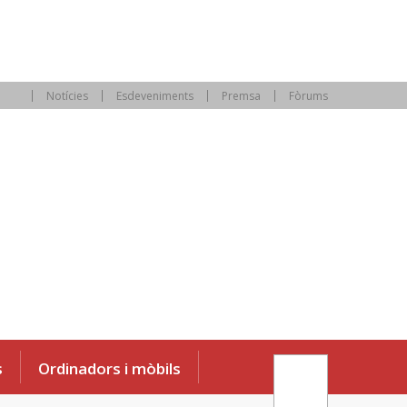
Notícies
Esdeveniments
Premsa
Fòrums
s
Ordinadors i mòbils