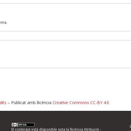
lema.
dits
– Publicat amb llicència
Creative Commons CC-BY 4.0
nformeu d'errors
El contingut està disponible sota la llicència
Atribució -