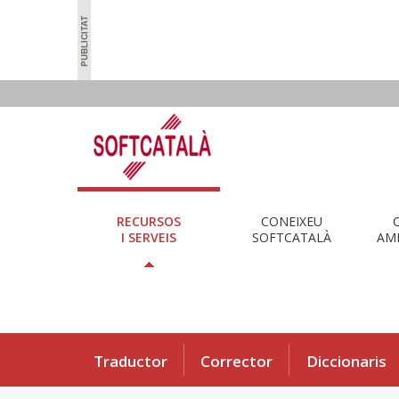
RECURSOS
CONEIXEU
I SERVEIS
SOFTCATALÀ
AMB
Traductor
Corrector
Diccionaris