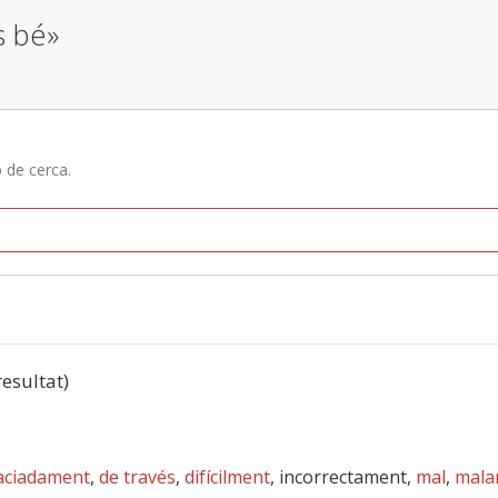
s bé»
ó de cerca.
resultat)
aciadament
,
de través
,
difícilment
, incorrectament,
mal
,
mala