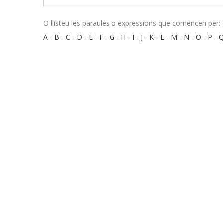
O llisteu les paraules o expressions que comencen per:
A
-
B
-
C
-
D
-
E
-
F
-
G
-
H
-
I
-
J
-
K
-
L
-
M
-
N
-
O
-
P
-