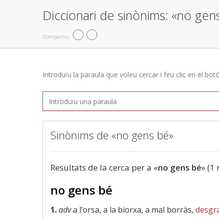
Diccionari de sinònims: «no gen
Compartiu
Introduïu la paraula que voleu cercar i feu clic en el bot
Sinònims de «no gens bé»
Resultats de la cerca per a «
no gens bé
» (1 
no gens bé
1.
adv
a l’orsa, a la biorxa, a mal borràs,
desgr