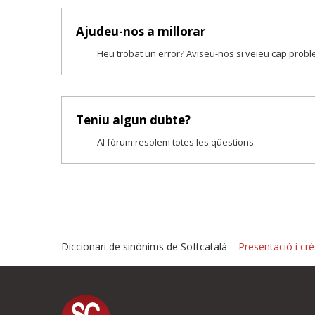
Ajudeu-nos a millorar
Heu trobat un error? Aviseu-nos si veieu cap prob
Teniu algun dubte?
Al fòrum resolem totes les qüestions.
Diccionari de sinònims de Softcatalà –
Presentació i crè
Proposeu-nos millores o i