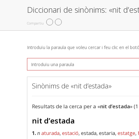
Diccionari de sinònims: «nit d’e
Compartiu
Introduïu la paraula que voleu cercar i feu clic en el bot
Sinònims de «nit d’estada»
Resultats de la cerca per a «
nit d’estada
» (1
nit d’estada
1.
n
aturada
,
estació
, estada, estaria,
estatge
,