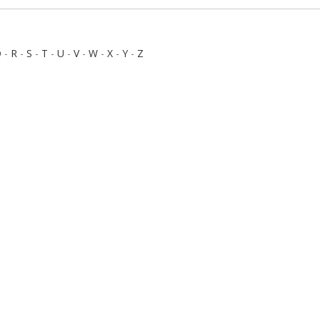
Q
-
R
-
S
-
T
-
U
-
V
-
W
-
X
-
Y
-
Z