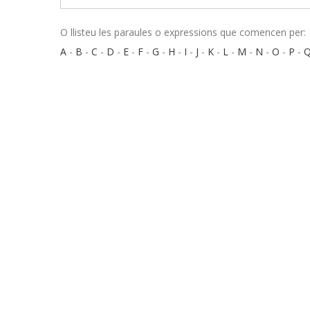
O llisteu les paraules o expressions que comencen per:
A
-
B
-
C
-
D
-
E
-
F
-
G
-
H
-
I
-
J
-
K
-
L
-
M
-
N
-
O
-
P
-