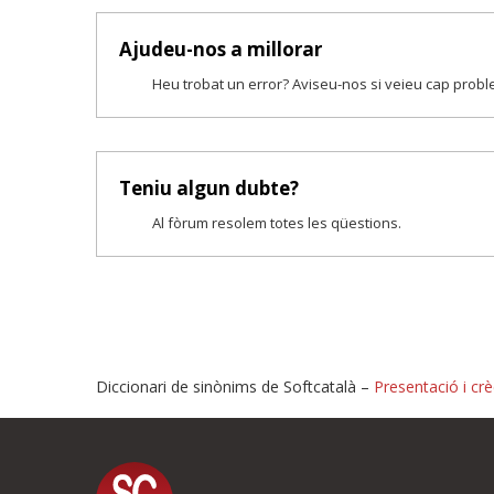
Ajudeu-nos a millorar
Heu trobat un error? Aviseu-nos si veieu cap prob
Teniu algun dubte?
Al fòrum resolem totes les qüestions.
Diccionari de sinònims de Softcatalà –
Presentació i crè
Proposeu-nos millores o i