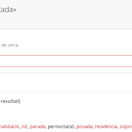
stada»
ó de cerca.
 resultat)
habitació
,
nit
,
parada
, pernoctació,
posada
,
residència
,
sojor