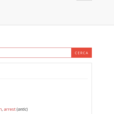
CERCA
n
,
arrest
(
antic
)