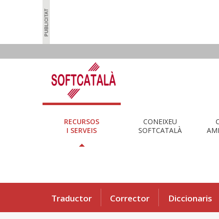
RECURSOS
CONEIXEU
I SERVEIS
SOFTCATALÀ
AMB
Traductor
Corrector
Diccionaris