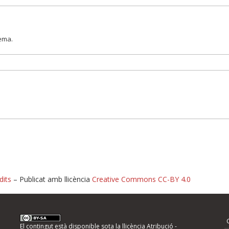
lema.
dits
– Publicat amb llicència
Creative Commons CC-BY 4.0
nformeu d'errors
El contingut està disponible sota la llicència
Atribució -