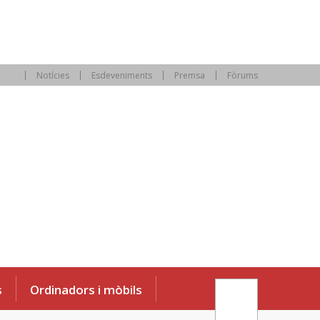
Notícies
Esdeveniments
Premsa
Fòrums
s
Ordinadors i mòbils