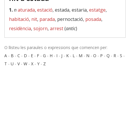
1.
n
aturada
,
estació
, estada, estaria,
estatge
,
habitació
,
nit
,
parada
, pernoctació,
posada
,
residència
,
sojorn
,
arrest
(
antic
)
O llisteu les paraules o expressions que comencen per:
A
-
B
-
C
-
D
-
E
-
F
-
G
-
H
-
I
-
J
-
K
-
L
-
M
-
N
-
O
-
P
-
Q
-
R
-
S
-
T
-
U
-
V
-
W
-
X
-
Y
-
Z