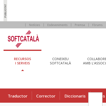
Notícies
Esdeveniments
Premsa
Fòrums
RECURSOS
CONEIXEU
COL·LABOR
I SERVEIS
SOFTCATALÀ
AMB L'ASSOCI
Traductor
Corrector
Diccionaris
Eines