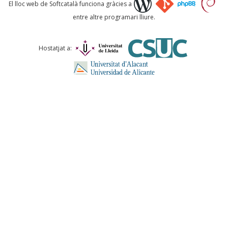
Què proposeu?
El lloc web de Softcatalà funciona gràcies a
entre altre programari lliure.
Comentari *
Hostatjat a:
ENVIA