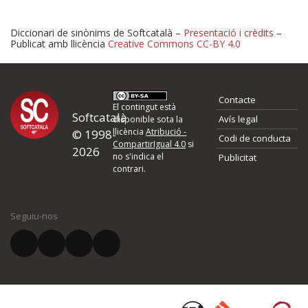
Diccionari de sinònims de Softcatalà –
Presentació i crèdits
–
Publicat amb llicència
Creative Commons CC-BY 4.0
Proposeu-nos millores o 
Contacte
d'errors
El contingut està
Softcatalà
Avís legal
disponible sota la
llicència
Atribució -
© 1998-
Codi de conducta
Si heu trobat un error o voleu proposar alguna millora, ompliu els ca
CompartirIgual 4.0
si
2026
quina és la millora que proposeu o l'error del qual voleu informar-no
no s'indica el
Publicitat
contrari.
El vostre nom *
Seguiu-nos
El vostre correu electrònic *