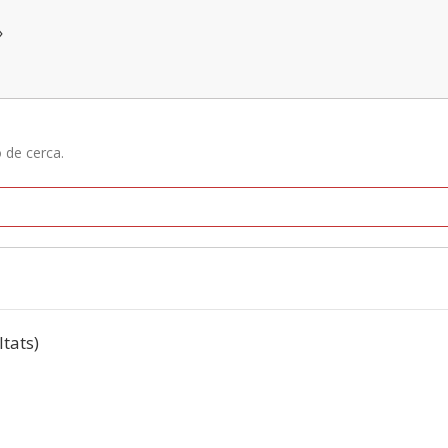
»
ó de cerca.
ltats)