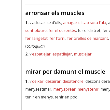
arronsar els muscles
1.
v
aclucar-se d’ulls,
amagar el cap sota l’ala
, 
sent ploure
,
fer el desentès
, fer el distret, fer
fer l’angelot
,
fer l’orni
,
fer orelles de marxant
,
(
col·loquial
)
2.
v
espatlejar
,
espatllejar
,
musclejar
mirar per damunt el muscle
1.
v
deixar
,
desairar
,
desatendre
, desconsidera
menysestimar,
menysprear
,
menystenir
, meny
tenir en menys, tenir en poc