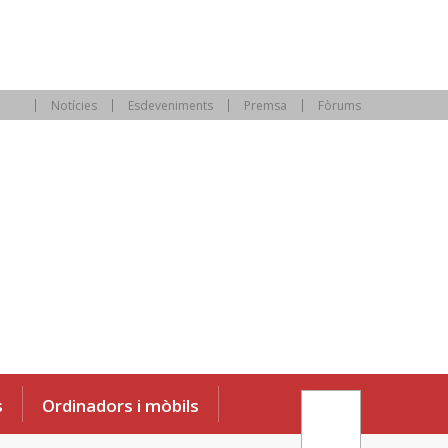
Notícies
Esdeveniments
Premsa
Fòrums
s
Ordinadors i mòbils