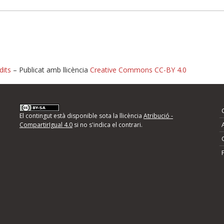
dits
– Publicat amb llicència
Creative Commons CC-BY 4.0
nformeu d'errors
El contingut està disponible sota la llicència
Atribució -
CompartirIgual 4.0
si no s'indica el contrari.
mps següents i descriviu quina és la millora que