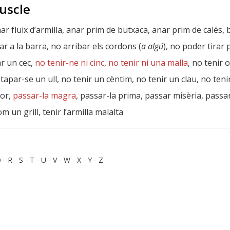
uscle
nar fluix d’armilla, anar prim de butxaca, anar prim de calés, b
ar a la barra, no arribar els cordons (
a algú
), no poder tirar p
ar un cec,
no tenir-ne ni cinc
,
no tenir ni una malla
, no tenir 
 tapar-se un ull, no tenir un cèntim, no tenir un clau, no teni
tor,
passar-la magra
, passar-la prima, passar misèria, passa
 un grill, tenir l’armilla malalta
Q
-
R
-
S
-
T
-
U
-
V
-
W
-
X
-
Y
-
Z