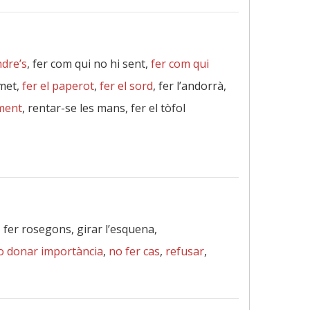
dre’s
, fer com qui no hi sent,
fer com qui
 met,
fer el paperot
,
fer el sord
, fer l’andorrà,
ment
, rentar-se les mans, fer el tòfol
, fer rosegons, girar l’esquena,
o donar importància
,
no fer cas
,
refusar
,