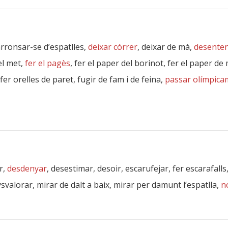
arronsar-se d’espatlles,
deixar córrer
, deixar de mà,
desenten
 el met,
fer el pagès
, fer el paper del borinot, fer el paper de
 fer orelles de paret, fugir de fam i de feina,
passar olímpica
r,
desdenyar
, desestimar, desoir, escarufejar, fer escarafalls
svalorar, mirar de dalt a baix, mirar per damunt l’espatlla,
n