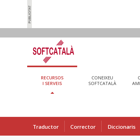
RECURSOS
CONEIXEU
I SERVEIS
SOFTCATALÀ
AMB
Traductor
Corrector
Diccionaris