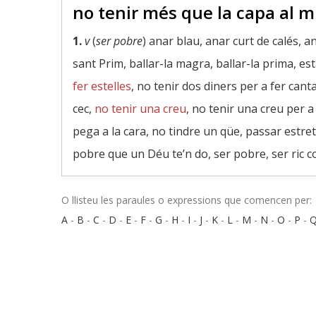
no tenir més que la capa al m
1.
v
(
ser pobre
) anar blau, anar curt de calés, a
sant Prim, ballar-la magra, ballar-la prima, est
fer estelles
, no tenir dos diners per a fer cant
cec,
no tenir una creu
, no tenir una creu per a
pega a la cara, no tindre un qüe, passar estre
pobre que un Déu te’n do, ser pobre, ser ric com
O llisteu les paraules o expressions que comencen per:
A
-
B
-
C
-
D
-
E
-
F
-
G
-
H
-
I
-
J
-
K
-
L
-
M
-
N
-
O
-
P
-