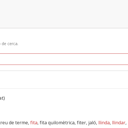
ó de cerca.
at)
 creu de terme,
fita
, fita quilomètrica, fiter, jaló,
llinda
,
llindar
,