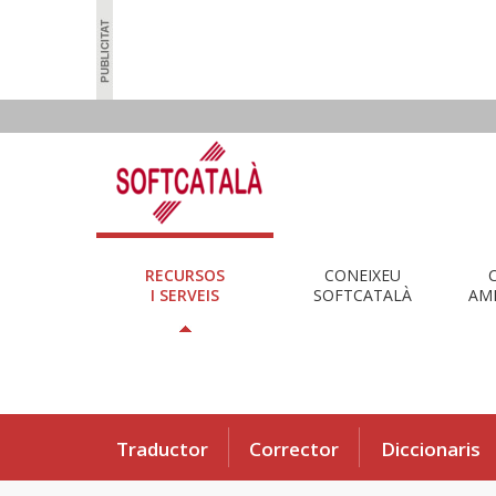
RECURSOS
CONEIXEU
I SERVEIS
SOFTCATALÀ
AMB
Traductor
Corrector
Diccionaris