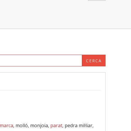
CERCA
marca
, molló, monjoia,
parat
, pedra mil·liar,