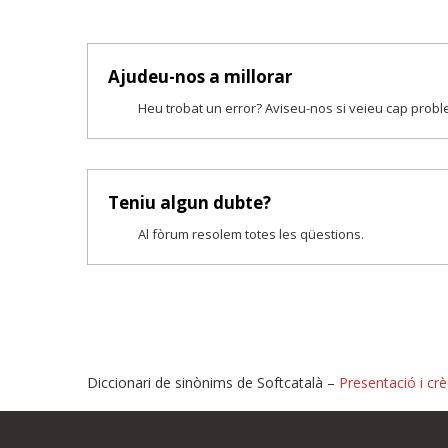
Ajudeu-nos a millorar
Heu trobat un error? Aviseu-nos si veieu cap prob
Teniu algun dubte?
Al fòrum resolem totes les qüestions.
Diccionari de sinònims de Softcatalà –
Presentació i crè