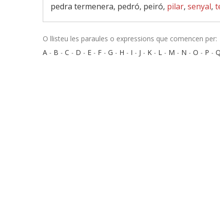
pedra termenera, pedró, peiró,
pilar
,
senyal
,
t
O llisteu les paraules o expressions que comencen per:
A
-
B
-
C
-
D
-
E
-
F
-
G
-
H
-
I
-
J
-
K
-
L
-
M
-
N
-
O
-
P
-