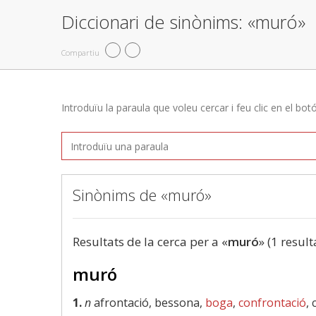
Diccionari de sinònims: «muró»
Compartiu
Introduïu la paraula que voleu cercar i feu clic en el bot
Sinònims de «muró»
Resultats de la cerca per a «
muró
» (1 result
muró
1.
n
afrontació, bessona,
boga
,
confrontació
,