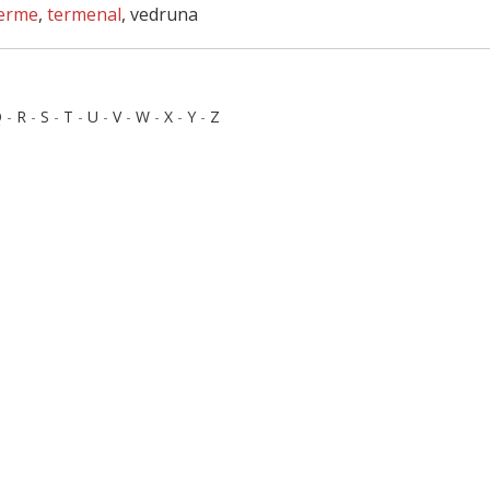
erme
,
termenal
, vedruna
Q
-
R
-
S
-
T
-
U
-
V
-
W
-
X
-
Y
-
Z