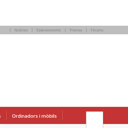
Notícies
Esdeveniments
Premsa
Fòrums
s
Ordinadors i mòbils