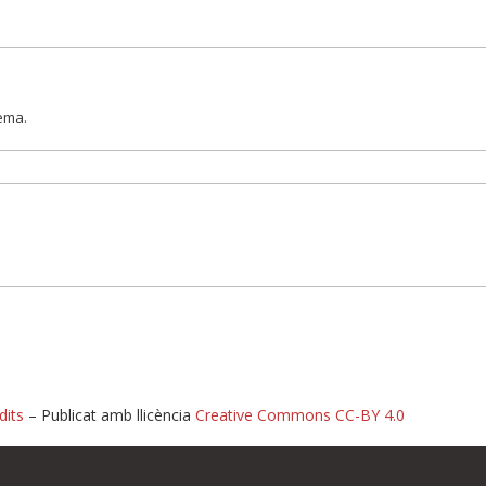
lema.
dits
– Publicat amb llicència
Creative Commons CC-BY 4.0