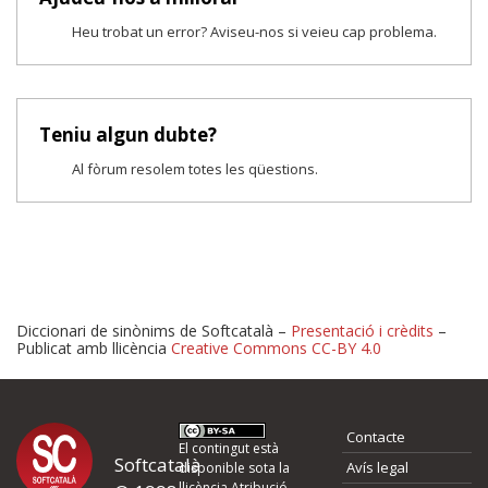
Heu trobat un error? Aviseu-nos si veieu cap problema.
Teniu algun dubte?
Al fòrum resolem totes les qüestions.
Diccionari de sinònims de Softcatalà –
Presentació i crèdits
–
Publicat amb llicència
Creative Commons CC-BY 4.0
Proposeu-nos millores o 
Contacte
d'errors
El contingut està
Softcatalà
Avís legal
disponible sota la
llicència
Atribució -