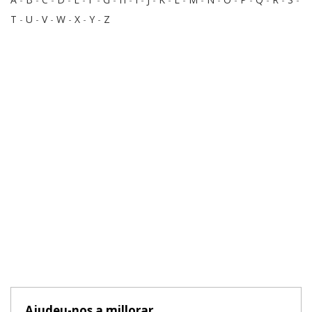
T
-
U
-
V
-
W
-
X
-
Y
-
Z
Ajudeu-nos a millorar