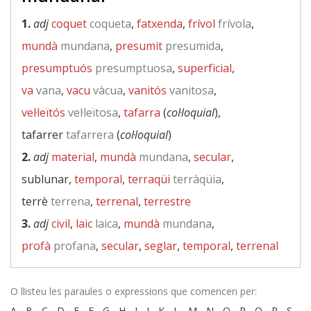
1.
adj
coquet
coqueta
,
fatxenda
,
frívol
frívola
,
mundà
mundana
,
presumit
presumida
,
presumptuós
presumptuosa
,
superficial
,
va
vana
,
vacu
vàcua
,
vanitós
vanitosa
,
vel·leïtós
vel·leïtosa
,
tafarra
(
col·loquial
),
tafarrer
tafarrera
(
col·loquial
)
2.
adj
material
,
mundà
mundana
,
secular
,
sublunar,
temporal
,
terraqüi
terràqüia
,
terrè
terrena
,
terrenal
,
terrestre
3.
adj
civil
,
laic
laica
,
mundà
mundana
,
profà
profana
,
secular
,
seglar
,
temporal
,
terrenal
O llisteu les paraules o expressions que comencen per:
A
-
B
-
C
-
D
-
E
-
F
-
G
-
H
-
I
-
J
-
K
-
L
-
M
-
N
-
O
-
P
-
Q
-
R
-
S
-