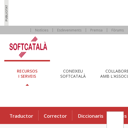
Notícies
Esdeveniments
Premsa
Fòrums
RECURSOS
CONEIXEU
COL·LABOR
I SERVEIS
SOFTCATALÀ
AMB L'ASSOCI
Traductor
Corrector
Diccionaris
Eines