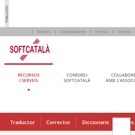
Notícies
Esdeveniments
Premsa
Fòrums
RECURSOS
CONEIXEU
COL·LABOR
I SERVEIS
SOFTCATALÀ
AMB L'ASSOCI
Traductor
Corrector
Diccionaris
Eines