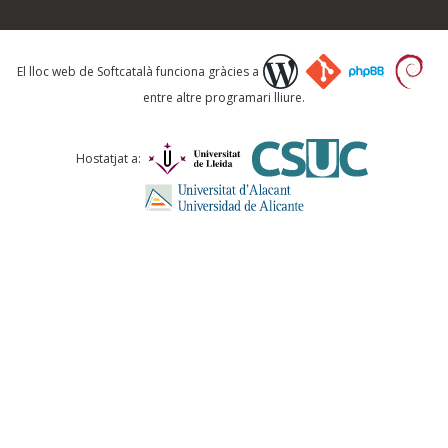
Què proposeu?
El lloc web de Softcatalà funciona gràcies a
entre altre programari lliure.
Comentari *
Hostatjat a:
ENVIA