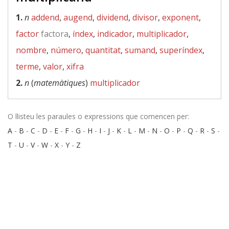
1.
n
addend
,
augend
,
dividend
,
divisor
,
exponent
,
factor
factora
,
índex
,
indicador
,
multiplicador
,
nombre
,
número
,
quantitat
,
sumand
,
superíndex
,
terme
,
valor
,
xifra
2.
n
(
matemàtiques
)
multiplicador
O llisteu les paraules o expressions que comencen per:
A
-
B
-
C
-
D
-
E
-
F
-
G
-
H
-
I
-
J
-
K
-
L
-
M
-
N
-
O
-
P
-
Q
-
R
-
S
-
T
-
U
-
V
-
W
-
X
-
Y
-
Z