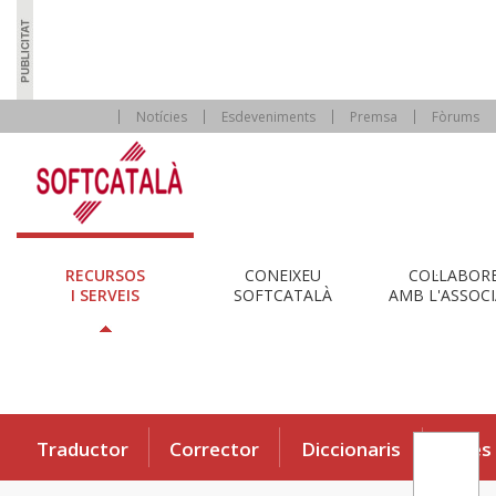
Notícies
Esdeveniments
Premsa
Fòrums
RECURSOS
CONEIXEU
COL·LABOR
I SERVEIS
SOFTCATALÀ
AMB L'ASSOCI
Traductor
Corrector
Diccionaris
Eines