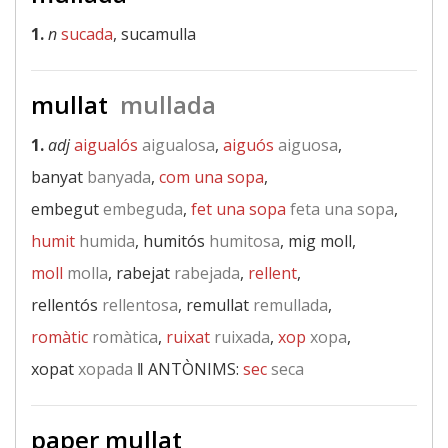
1.
n
sucada
, sucamulla
mullat
mullada
1.
adj
aigualós
aigualosa
,
aiguós
aiguosa
,
banyat
banyada
,
com una sopa
,
embegut
embeguda
,
fet una sopa
feta una sopa
,
humit
humida
, humitós
humitosa
, mig moll,
moll
molla
, rabejat
rabejada
,
rellent
,
rellentós
rellentosa
, remullat
remullada
,
romàtic
romàtica
,
ruixat
ruixada
,
xop
xopa
,
xopat
xopada
‖
ANTÒNIMS:
sec
seca
paper mullat