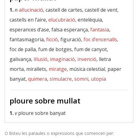
1.
n
al·lucinació
, castell de cartes, castell de vent,
castells en l’aire,
elucubració
, entelèquia,
esperances d’ase, falsa esperança,
fantasia
,
fantasmagoria,
ficció
, figuració,
foc d’encenalls
,
foc de palla, fum de botges, fum de canyot,
galivança,
il·lusió
,
imaginació
,
invenció
, lletra
morta, mirallets,
miratge
, música celestial, paper
banyat,
quimera
,
simulacre
,
somni
,
utopia
ploure sobre mullat
1.
v
ploure sobre banyat
O llisteu les paraules o expressions que comencen per: