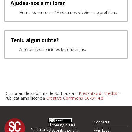
Ajudeu-nos a millorar
Heu trobat un error? Aviseu-nos si veieu cap problema.
Teniu algun dubte?
Al fòrum resolem totes les qüestions.
Diccionari de sinònims de Softcatalà –
Presentació i crèdits
–
Publicat amb llicència
Creative Commons CC-BY 4.0
Proposeu-nos millores o 
Contacte
d'errors
El contingut està
Softcatalà
Avís legal
disponible sota la