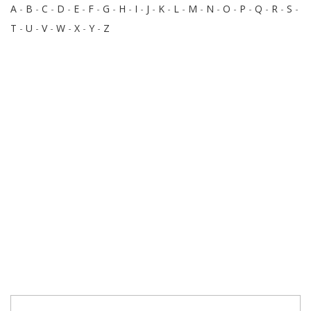
A
-
B
-
C
-
D
-
E
-
F
-
G
-
H
-
I
-
J
-
K
-
L
-
M
-
N
-
O
-
P
-
Q
-
R
-
S
-
T
-
U
-
V
-
W
-
X
-
Y
-
Z