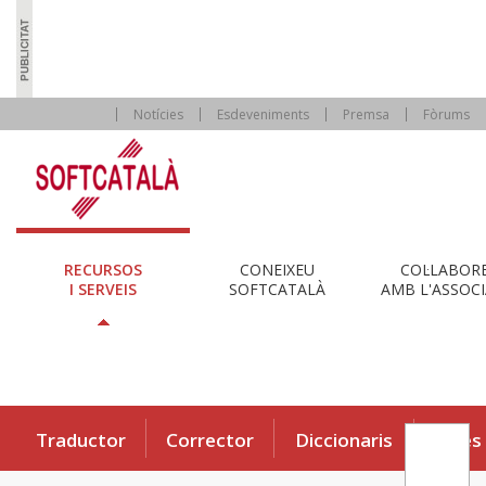
Notícies
Esdeveniments
Premsa
Fòrums
RECURSOS
CONEIXEU
COL·LABOR
I SERVEIS
SOFTCATALÀ
AMB L'ASSOCI
Traductor
Corrector
Diccionaris
Eines