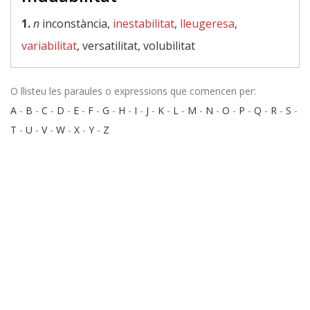
1.
n
inconstància,
inestabilitat
,
lleugeresa
,
variabilitat
, versatilitat, volubilitat
O llisteu les paraules o expressions que comencen per:
A
-
B
-
C
-
D
-
E
-
F
-
G
-
H
-
I
-
J
-
K
-
L
-
M
-
N
-
O
-
P
-
Q
-
R
-
S
-
T
-
U
-
V
-
W
-
X
-
Y
-
Z