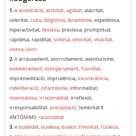
1.
n
acceleració
,
activitat
,
agilitat
, alacritat,
celeritat,
cuita
,
diligència
,
dinamisme
, expeditesa,
hiperactivitat,
llestesa
, prestesa, promptitud,
rapidesa, rapiditat,
soltesa
,
velocitat
,
vivacitat
,
vivesa
,
vivor
2.
n
arrauxament, atorrollament, aventurisme,
eixelebrament
,
esbojarrament
,
frivolitat
,
impremeditació, imprudència,
inconsciència
,
indeliberació
,
infantilisme
, informalitat,
insensatesa
,
irracionalitat
, irreflexió,
irresponsabilitat,
precipitació
, temeritat ‖
ANTÒNIMS:
racionalitat
3.
n
buidedat
,
buidesa
,
buidor
,
frivolitat
,
futilesa
,