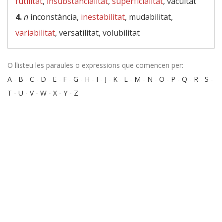
futilitat
,
insubstancialitat
,
superficialitat
, vacuïtat
4.
n
inconstància,
inestabilitat
, mudabilitat,
variabilitat
, versatilitat, volubilitat
O llisteu les paraules o expressions que comencen per:
A
-
B
-
C
-
D
-
E
-
F
-
G
-
H
-
I
-
J
-
K
-
L
-
M
-
N
-
O
-
P
-
Q
-
R
-
S
-
T
-
U
-
V
-
W
-
X
-
Y
-
Z