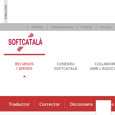
Notícies
Esdeveniments
Premsa
Fòrums
RECURSOS
CONEIXEU
COL·LABOR
I SERVEIS
SOFTCATALÀ
AMB L'ASSOCI
Traductor
Corrector
Diccionaris
Eines