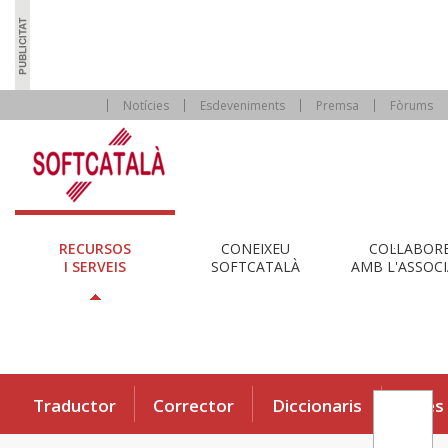
Notícies
Esdeveniments
Premsa
Fòrums
RECURSOS
CONEIXEU
COL·LABOR
I SERVEIS
SOFTCATALÀ
AMB L'ASSOCI
Traductor
Corrector
Diccionaris
Eines