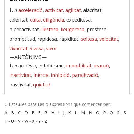
1.
n
acceleració
,
activitat
,
agilitat
, alacritat,
celeritat,
cuita
,
diligència
, expeditesa,
hiperactivitat,
llestesa
,
lleugeresa
, prestesa,
promptitud, rapidesa, rapiditat,
soltesa
,
velocitat
,
vivacitat
,
vivesa
,
vivor
—ANTÒNIMS—
1.
n
acinèsia, estaticisme,
immobilitat
,
inacció
,
inactivitat
,
inèrcia
,
inhibició
,
paralització
,
passivitat,
quietud
O llisteu les paraules o expressions que comencen per:
A
-
B
-
C
-
D
-
E
-
F
-
G
-
H
-
I
-
J
-
K
-
L
-
M
-
N
-
O
-
P
-
Q
-
R
-
S
-
T
-
U
-
V
-
W
-
X
-
Y
-
Z