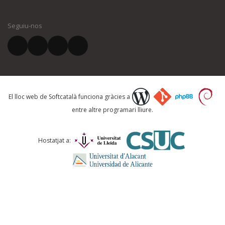
El vostre nom *
Seguiu-nos
El vostre correu electrònic *
Què proposeu?
El lloc web de Softcatalà funciona gràcies a
entre altre programari lliure.
Comentari *
Hostatjat a: