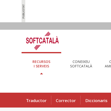
RECURSOS
CONEIXEU
I SERVEIS
SOFTCATALÀ
AMB
Traductor
Corrector
Diccionaris