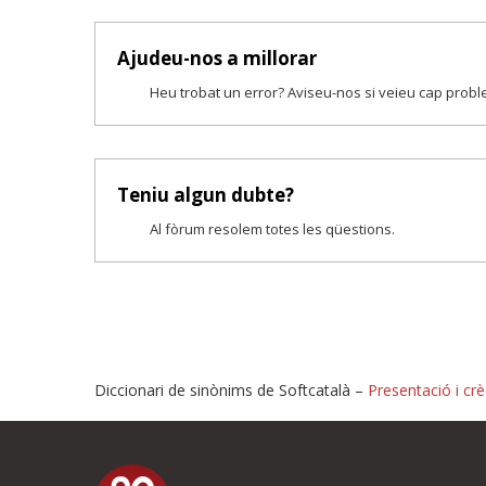
Ajudeu-nos a millorar
Heu trobat un error? Aviseu-nos si veieu cap prob
Teniu algun dubte?
Al fòrum resolem totes les qüestions.
Diccionari de sinònims de Softcatalà –
Presentació i crè
Proposeu-nos millores o i