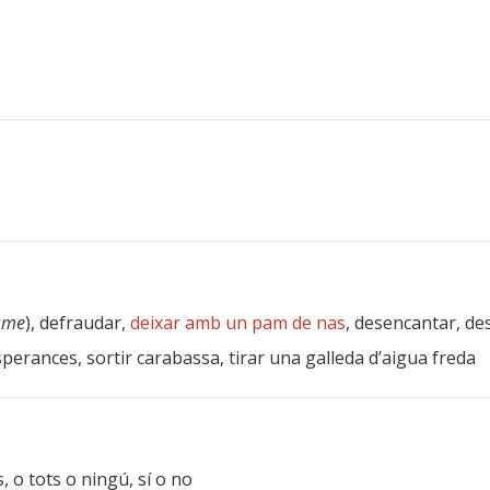
isme
), defraudar,
deixar amb un pam de nas
, desencantar, de
esperances, sortir carabassa, tirar una galleda d’aigua freda
, o tots o ningú, sí o no