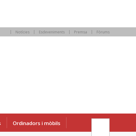
Notícies
Esdeveniments
Premsa
Fòrums
s
Ordinadors i mòbils