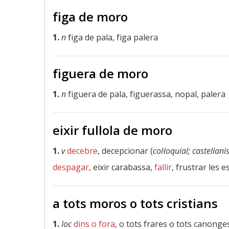
figa de moro
1.
n
figa de pala, figa palera
figuera de moro
1.
n
figuera de pala, figuerassa, nopal, palera
eixir fullola de moro
1.
v
decebre
, decepcionar (
col·loquial; castellan
despagar
, eixir carabassa,
fallir
, frustrar les 
a tots moros o tots cristians
1.
loc
dins o fora
, o tots frares o tots canonges