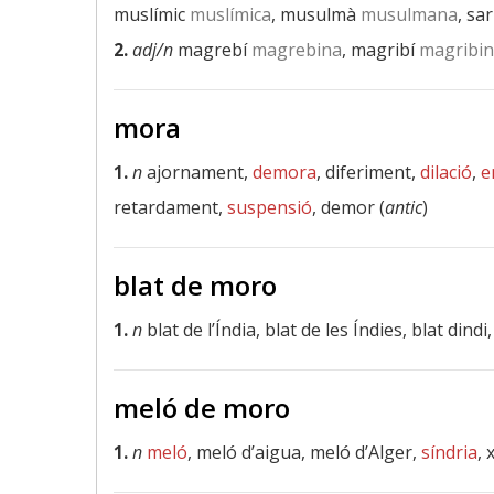
muslímic
muslímica
, musulmà
musulmana
, sar
2.
adj/n
magrebí
magrebina
, magribí
magribin
mora
1.
n
ajornament,
demora
, diferiment,
dilació
,
e
retardament,
suspensió
, demor (
antic
)
blat de moro
1.
n
blat de l’Índia, blat de les Índies, blat dindi
meló de moro
1.
n
meló
, meló d’aigua, meló d’Alger,
síndria
, 