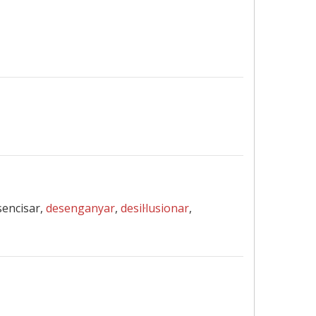
sencisar,
desenganyar
,
desil·lusionar
,