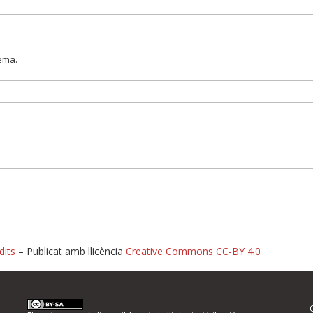
lema.
dits
– Publicat amb llicència
Creative Commons CC-BY 4.0
nformeu d'errors