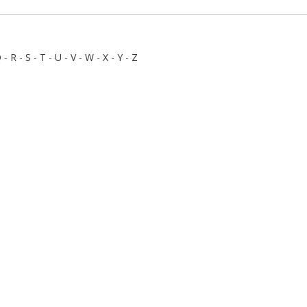
Q
-
R
-
S
-
T
-
U
-
V
-
W
-
X
-
Y
-
Z