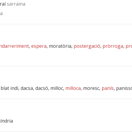
raí
sarraïna
a
ndarreriment
,
espera
, moratòria,
postergació
,
pròrroga
,
pr
, blat indi, dacsa, dacsó, milloc,
milloca
, moresc,
panís
, paniss
xíndria