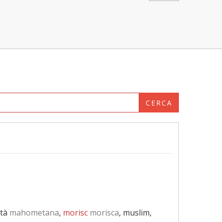
CERCA
tà
mahometana
,
morisc
morisca
, muslim,