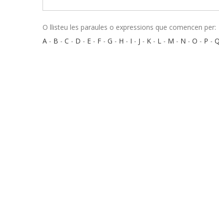
O llisteu les paraules o expressions que comencen per:
A
-
B
-
C
-
D
-
E
-
F
-
G
-
H
-
I
-
J
-
K
-
L
-
M
-
N
-
O
-
P
-