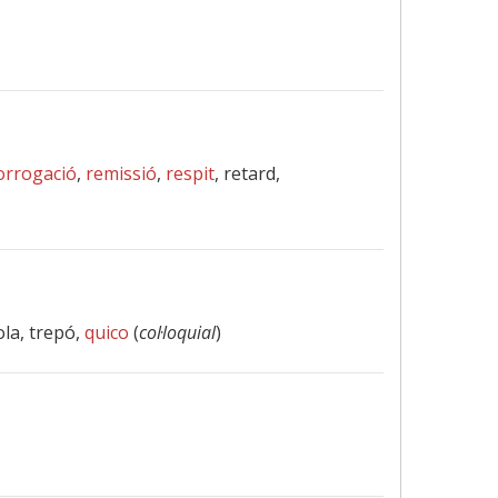
orrogació
,
remissió
,
respit
, retard,
ola, trepó,
quico
(
col·loquial
)