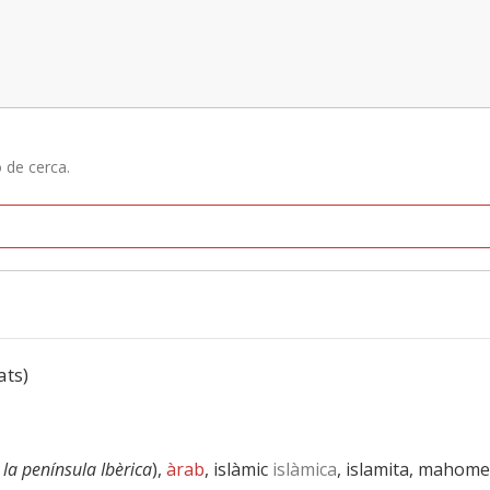
ó de cerca.
ats)
 la península Ibèrica
),
àrab
, islàmic
islàmica
, islamita, mahome