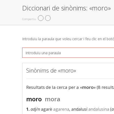
Diccionari de sinònims: «moro»
Compartiu
Introduïu la paraula que voleu cercar i feu clic en el bot
Sinònims de «moro»
Resultats de la cerca per a «
moro
» (8 result
moro
mora
1.
adj/n
agarè
agarena
, andalusí
andalusina
(
a