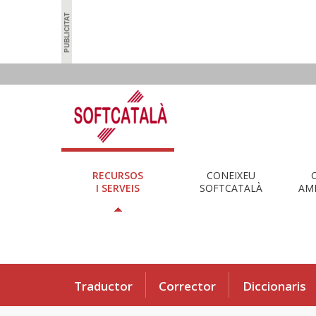
RECURSOS
CONEIXEU
I SERVEIS
SOFTCATALÀ
AMB
Traductor
Corrector
Diccionaris