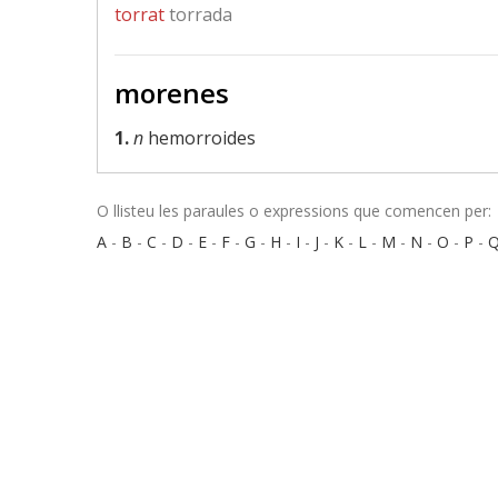
torrat
torrada
morenes
1.
n
hemorroides
O llisteu les paraules o expressions que comencen per:
A
-
B
-
C
-
D
-
E
-
F
-
G
-
H
-
I
-
J
-
K
-
L
-
M
-
N
-
O
-
P
-