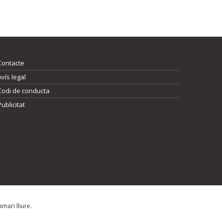
Contacte
Avís legal
Codi de conducta
Publicitat
mari lliure.