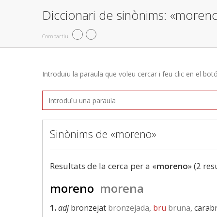
Diccionari de sinònims: «moren
Compartiu
Introduïu la paraula que voleu cercar i feu clic en el bot
Sinònims de «moreno»
Resultats de la cerca per a «
moreno
» (2 res
moreno
morena
1.
adj
bronzejat
bronzejada
,
bru
bruna
, carab