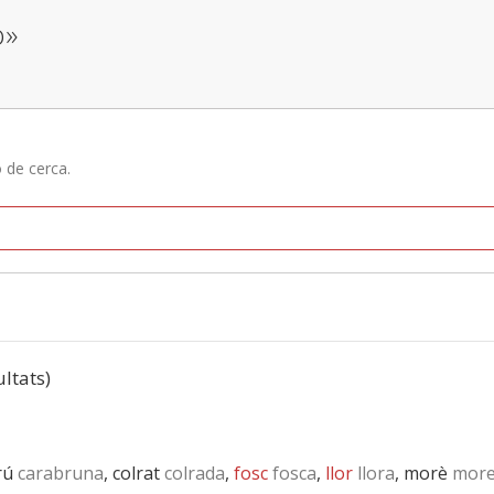
o»
ó de cerca.
ultats)
rú
carabruna
, colrat
colrada
,
fosc
fosca
,
llor
llora
, morè
more