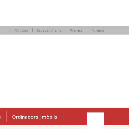
Notícies
Esdeveniments
Premsa
Fòrums
s
Ordinadors i mòbils