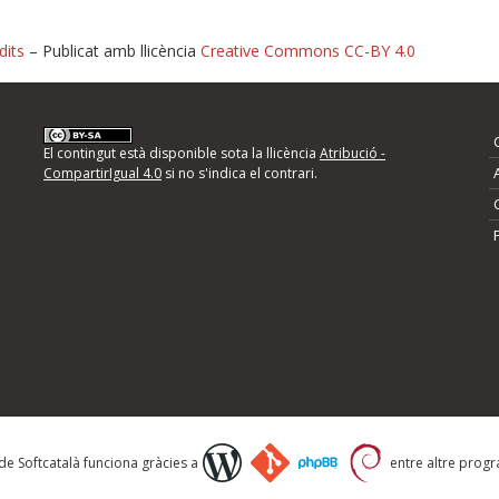
dits
– Publicat amb llicència
Creative Commons CC-BY 4.0
nformeu d'errors
El contingut està disponible sota la llicència
Atribució -
CompartirIgual 4.0
si no s'indica el contrari.
mps següents i descriviu quina és la millora que
 de Softcatalà funciona gràcies a
entre altre progra