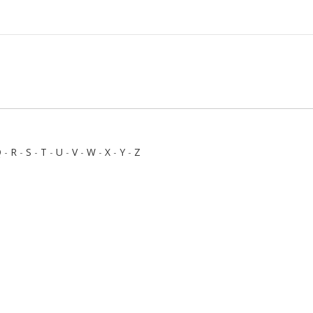
Q
-
R
-
S
-
T
-
U
-
V
-
W
-
X
-
Y
-
Z