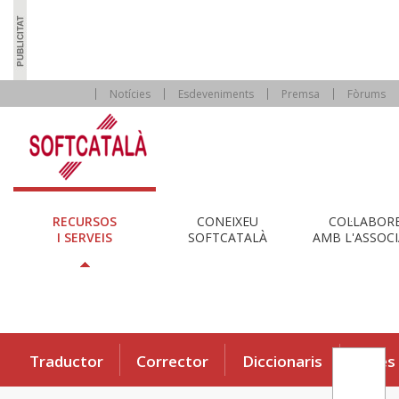
Notícies
Esdeveniments
Premsa
Fòrums
RECURSOS
CONEIXEU
COL·LABOR
I SERVEIS
SOFTCATALÀ
AMB L'ASSOCI
Traductor
Corrector
Diccionaris
Eines