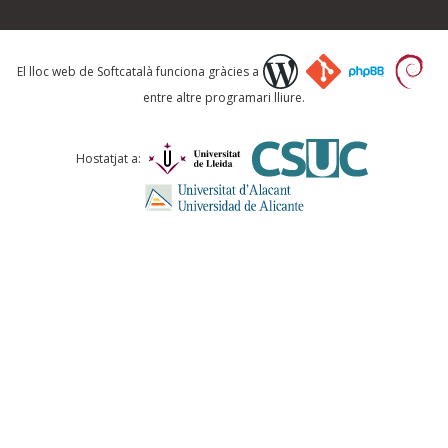
Què proposeu?
El lloc web de Softcatalà funciona gràcies a
entre altre programari lliure.
Comentari *
Hostatjat a:
ENVIA