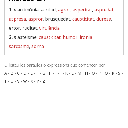
1.
n
acrimònia, acritud,
agror
,
asperitat
,
aspredat
,
aspresa
,
aspror
, brusquedat,
causticitat
,
duresa
,
ertor, ruditat,
virulència
2.
n
asteisme,
causticitat
,
humor
,
ironia
,
sarcasme
,
sorna
O llisteu les paraules o expressions que comencen per:
A
-
B
-
C
-
D
-
E
-
F
-
G
-
H
-
I
-
J
-
K
-
L
-
M
-
N
-
O
-
P
-
Q
-
R
-
S
-
T
-
U
-
V
-
W
-
X
-
Y
-
Z