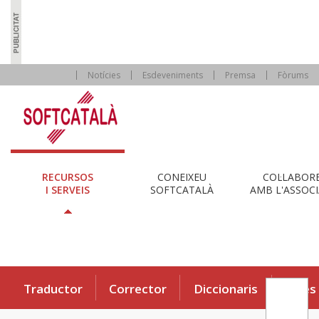
Notícies
Esdeveniments
Premsa
Fòrums
RECURSOS
CONEIXEU
COL·LABOR
I SERVEIS
SOFTCATALÀ
AMB L'ASSOCI
Traductor
Corrector
Diccionaris
Eines