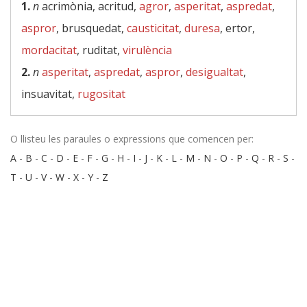
1.
n
acrimònia, acritud,
agror
,
asperitat
,
aspredat
,
aspror
, brusquedat,
causticitat
,
duresa
, ertor,
mordacitat
, ruditat,
virulència
2.
n
asperitat
,
aspredat
,
aspror
,
desigualtat
,
insuavitat,
rugositat
O llisteu les paraules o expressions que comencen per:
A
-
B
-
C
-
D
-
E
-
F
-
G
-
H
-
I
-
J
-
K
-
L
-
M
-
N
-
O
-
P
-
Q
-
R
-
S
-
T
-
U
-
V
-
W
-
X
-
Y
-
Z