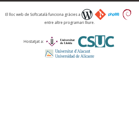
Què proposeu?
El lloc web de Softcatalà funciona gràcies a
entre altre programari lliure.
Comentari *
Hostatjat a:
ENVIA