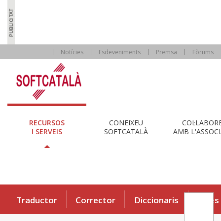
Notícies
Esdeveniments
Premsa
Fòrums
RECURSOS
CONEIXEU
COL·LABOR
I SERVEIS
SOFTCATALÀ
AMB L'ASSOCI
Traductor
Corrector
Diccionaris
Eines