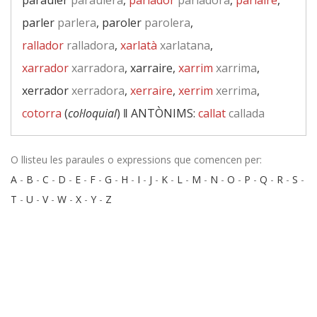
parauler
paraulera
,
parlador
parladora
,
parlaire
,
parler
parlera
, paroler
parolera
,
rallador
ralladora
,
xarlatà
xarlatana
,
xarrador
xarradora
, xarraire,
xarrim
xarrima
,
xerrador
xerradora
,
xerraire
,
xerrim
xerrima
,
cotorra
(
col·loquial
) ‖
ANTÒNIMS:
callat
callada
O llisteu les paraules o expressions que comencen per:
A
-
B
-
C
-
D
-
E
-
F
-
G
-
H
-
I
-
J
-
K
-
L
-
M
-
N
-
O
-
P
-
Q
-
R
-
S
-
T
-
U
-
V
-
W
-
X
-
Y
-
Z