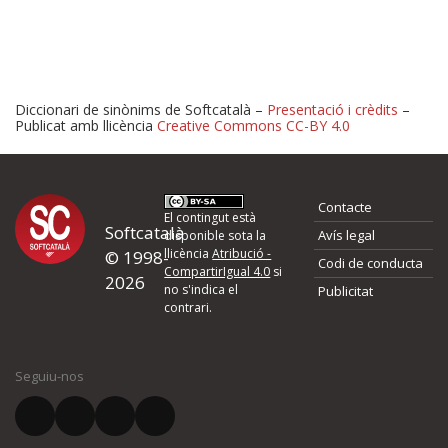
Diccionari de sinònims de Softcatalà –
Presentació i crèdits
–
Publicat amb llicència
Creative Commons CC-BY 4.0
Proposeu-nos millores o 
Contacte
d'errors
El contingut està
Softcatalà
Avís legal
disponible sota la
llicència
Atribució -
© 1998-
Codi de conducta
Si heu trobat un error o voleu proposar alguna millora, ompliu els ca
CompartirIgual 4.0
si
2026
quina és la millora que proposeu o l'error del qual voleu informar-no
no s'indica el
Publicitat
contrari.
El vostre nom *
Seguiu-nos
El vostre correu electrònic *