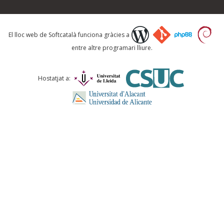
Què proposeu?
El lloc web de Softcatalà funciona gràcies a
entre altre programari lliure.
Comentari *
Hostatjat a:
ENVIA