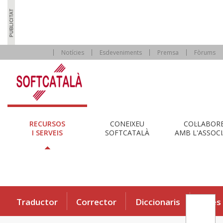
Notícies
Esdeveniments
Premsa
Fòrums
RECURSOS
CONEIXEU
COL·LABOR
I SERVEIS
SOFTCATALÀ
AMB L'ASSOCI
Traductor
Corrector
Diccionaris
Eines