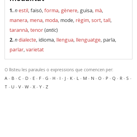
1.
n
estil
, faisó,
forma
,
gènere
, guisa,
mà
,
manera
,
mena
,
moda
, mode,
règim
,
sort
,
tall
,
tarannà
,
tenor
(
antic
)
2.
n
dialecte
, idioma,
llengua
,
llenguatge
, parla,
parlar
,
varietat
O llisteu les paraules o expressions que comencen per:
A
-
B
-
C
-
D
-
E
-
F
-
G
-
H
-
I
-
J
-
K
-
L
-
M
-
N
-
O
-
P
-
Q
-
R
-
S
-
T
-
U
-
V
-
W
-
X
-
Y
-
Z