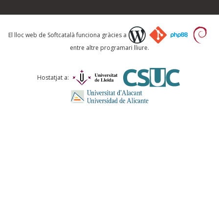
Què proposeu?
El lloc web de Softcatalà funciona gràcies a
entre altre programari lliure.
Comentari *
Hostatjat a:
ENVIA