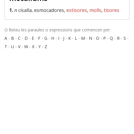
1.
n
cisalla, esmocadores,
estisores
,
molls
,
tisores
O llisteu les paraules o expressions que comencen per:
A
-
B
-
C
-
D
-
E
-
F
-
G
-
H
-
I
-
J
-
K
-
L
-
M
-
N
-
O
-
P
-
Q
-
R
-
S
-
T
-
U
-
V
-
W
-
X
-
Y
-
Z