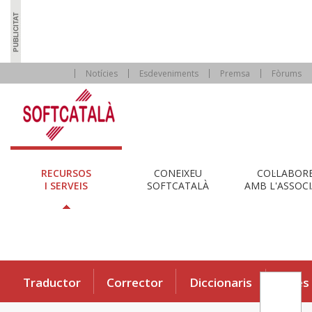
Notícies
Esdeveniments
Premsa
Fòrums
RECURSOS
CONEIXEU
COL·LABOR
I SERVEIS
SOFTCATALÀ
AMB L'ASSOCI
Traductor
Corrector
Diccionaris
Eines