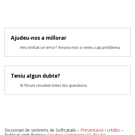
Ajudeu-nos a millorar
Heu trobat un error? Aviseu-nos si veieu cap problema.
Teniu algun dubte?
Al fòrum resolem totes les qüestions.
Diccionari de sinònims de Softcatalà –
Presentació i crèdits
–
Publicat amb llicència
Creative Commons CC-BY 4.0