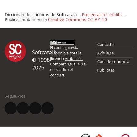
Diccionari de sinònims de Softcatalà –
Presentació i crèdits
–
Publicat amb llicència
Creative Commons CC-BY 4.0
Proposeu-nos millores o 
Contacte
d'errors
El contingut està
Softcatalà
Avís legal
disponible sota la
llicència
Atribució -
© 1998-
Codi de conducta
Si heu trobat un error o voleu proposar alguna millora, ompliu els ca
CompartirIgual 4.0
si
2026
quina és la millora que proposeu o l'error del qual voleu informar-no
no s'indica el
Publicitat
contrari.
El vostre nom *
Seguiu-nos
El vostre correu electrònic *