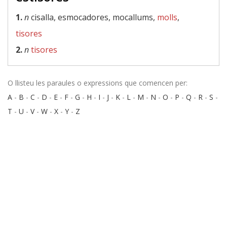
1.
n
cisalla, esmocadores, mocallums,
molls
,
tisores
2.
n
tisores
O llisteu les paraules o expressions que comencen per:
A
-
B
-
C
-
D
-
E
-
F
-
G
-
H
-
I
-
J
-
K
-
L
-
M
-
N
-
O
-
P
-
Q
-
R
-
S
-
T
-
U
-
V
-
W
-
X
-
Y
-
Z