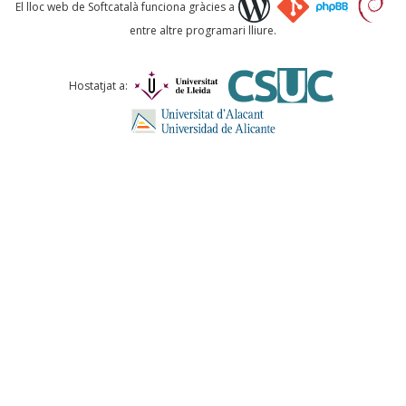
Què proposeu?
El lloc web de Softcatalà funciona gràcies a
entre altre programari lliure.
Comentari *
Hostatjat a:
ENVIA