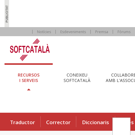
Notícies
Esdeveniments
Premsa
Fòrums
RECURSOS
CONEIXEU
COL·LABOR
I SERVEIS
SOFTCATALÀ
AMB L'ASSOCI
Traductor
Corrector
Diccionaris
Eines