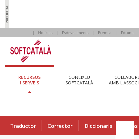
Notícies
Esdeveniments
Premsa
Fòrums
RECURSOS
CONEIXEU
COL·LABOR
I SERVEIS
SOFTCATALÀ
AMB L'ASSOCI
Traductor
Corrector
Diccionaris
Eines