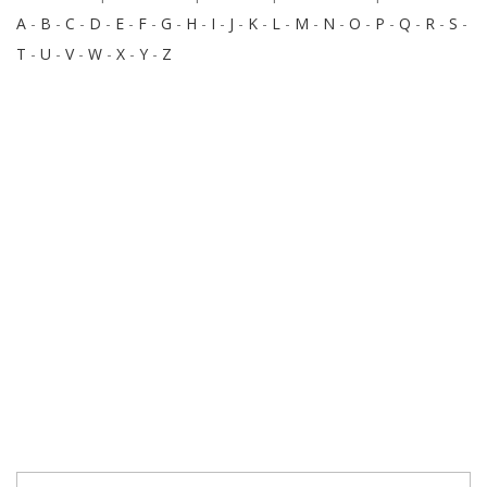
A
-
B
-
C
-
D
-
E
-
F
-
G
-
H
-
I
-
J
-
K
-
L
-
M
-
N
-
O
-
P
-
Q
-
R
-
S
-
T
-
U
-
V
-
W
-
X
-
Y
-
Z