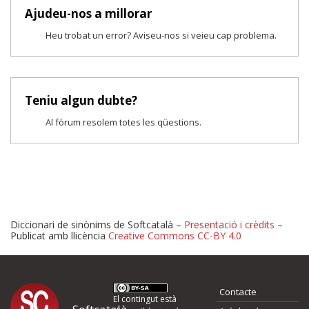
Ajudeu-nos a millorar
Heu trobat un error? Aviseu-nos si veieu cap problema.
Teniu algun dubte?
Al fòrum resolem totes les qüestions.
Diccionari de sinònims de Softcatalà –
Presentació i crèdits
–
Publicat amb llicència
Creative Commons CC-BY 4.0
Proposeu-nos millores o 
Contacte
El contingut està