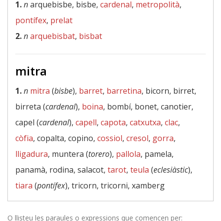
1.
n
arquebisbe, bisbe,
cardenal
,
metropolità
,
pontífex
,
prelat
2.
n
arquebisbat
,
bisbat
mitra
1.
n
mitra
(
bisbe
),
barret
,
barretina
, bicorn, birret,
birreta (
cardenal
),
boina
, bombí, bonet, canotier,
capel (
cardenal
),
capell
,
capota
,
catxutxa
,
clac
,
còfia
, copalta, copino,
cossiol
,
cresol
,
gorra
,
lligadura
, muntera (
torero
),
pallola
, pamela,
panamà, rodina, salacot,
tarot
,
teula
(
eclesiàstic
),
tiara
(
pontífex
), tricorn, tricorni, xamberg
O llisteu les paraules o expressions que comencen per: