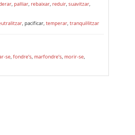
derar
,
pal·liar
,
rebaixar
,
reduir
,
suavitzar
,
utralitzar
, pacificar,
temperar
,
tranquil·litzar
ar-se
,
fondre’s
,
marfondre’s
,
morir-se
,