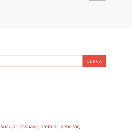
CERCA
ssuaujar
,
assuavir
,
atenuar
,
debilitar
,