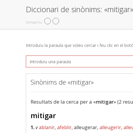
Diccionari de sinònims: «mitigar
Compartiu
Introduïu la paraula que voleu cercar i feu clic en el bot
Sinònims de «mitigar»
Resultats de la cerca per a «
mitigar
» (2 resu
mitigar
1.
v
ablanir
,
afeblir
, alleugerar,
alleugerir
,
alle