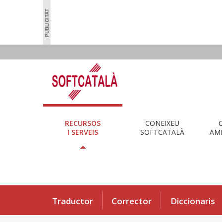
RECURSOS
CONEIXEU
I SERVEIS
SOFTCATALÀ
AMB
Traductor
Corrector
Diccionaris