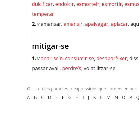
dulcificar
,
endolcir
,
esmorteir
,
esmortir
,
esmus
temperar
2.
v
amansar,
amansir
,
apaivagar
,
aplacar
, aq
mitigar-se
1.
v
anar-se’n
,
consumir-se
,
desaparèixer
, dis
passar avall,
perdre’s
, volatilitzar-se
O llisteu les paraules o expressions que comencen per:
A
-
B
-
C
-
D
-
E
-
F
-
G
-
H
-
I
-
J
-
K
-
L
-
M
-
N
-
O
-
P
-