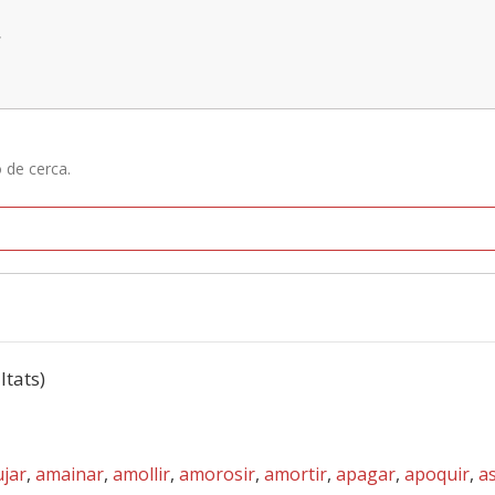
»
ó de cerca.
ltats)
ujar
,
amainar
,
amollir
,
amorosir
,
amortir
,
apagar
,
apoquir
,
a