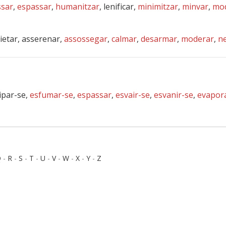
sar
,
espassar
,
humanitzar
, lenificar,
minimitzar
,
minvar
,
mo
uietar, asserenar,
assossegar
,
calmar
,
desarmar
,
moderar
,
ne
sipar-se,
esfumar-se
,
espassar
,
esvair-se
,
esvanir-se
,
evapor
Q
-
R
-
S
-
T
-
U
-
V
-
W
-
X
-
Y
-
Z