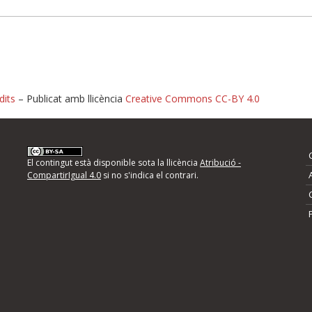
dits
– Publicat amb llicència
Creative Commons CC-BY 4.0
nformeu d'errors
El contingut està disponible sota la llicència
Atribució -
CompartirIgual 4.0
si no s'indica el contrari.
mps següents i descriviu quina és la millora que