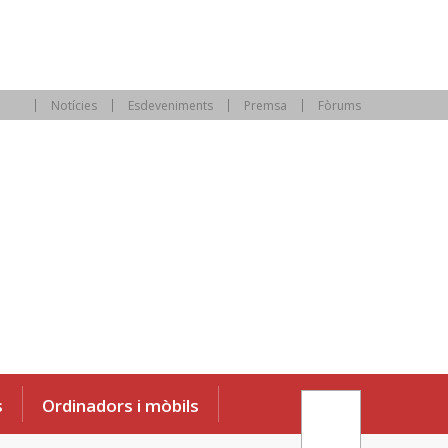
Notícies
Esdeveniments
Premsa
Fòrums
s
Ordinadors i mòbils