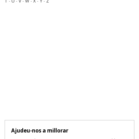
T
-
U
-
V
-
W
-
X
-
Y
-
Z
Ajudeu-nos a millorar