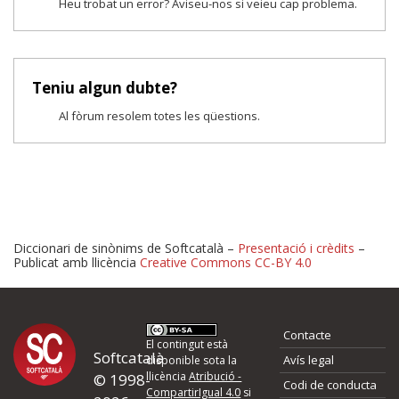
Heu trobat un error? Aviseu-nos si veieu cap problema.
Teniu algun dubte?
Al fòrum resolem totes les qüestions.
Diccionari de sinònims de Softcatalà –
Presentació i crèdits
–
Publicat amb llicència
Creative Commons CC-BY 4.0
Proposeu-nos millores o 
Contacte
d'errors
El contingut està
Softcatalà
Avís legal
disponible sota la
llicència
Atribució -
© 1998-
Codi de conducta
Si heu trobat un error o voleu proposar alguna millora, ompliu els ca
CompartirIgual 4.0
si