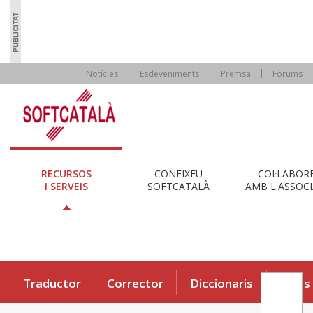
Notícies
Esdeveniments
Premsa
Fòrums
RECURSOS
CONEIXEU
COL·LABOR
I SERVEIS
SOFTCATALÀ
AMB L'ASSOCI
Traductor
Corrector
Diccionaris
Eines