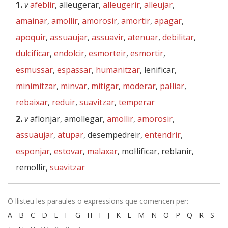
1.
v
afeblir
, alleugerar,
alleugerir
,
alleujar
,
amainar
,
amollir
,
amorosir
,
amortir
,
apagar
,
apoquir
,
assuaujar
,
assuavir
,
atenuar
,
debilitar
,
dulcificar
,
endolcir
,
esmorteir
,
esmortir
,
esmussar
,
espassar
,
humanitzar
, lenificar,
minimitzar
,
minvar
,
mitigar
,
moderar
,
pal·liar
,
rebaixar
,
reduir
,
suavitzar
,
temperar
2.
v
aflonjar, amollegar,
amollir
,
amorosir
,
assuaujar
,
atupar
, desempedreir,
entendrir
,
esponjar
,
estovar
,
malaxar
, mol·lificar, reblanir,
remollir,
suavitzar
O llisteu les paraules o expressions que comencen per:
A
-
B
-
C
-
D
-
E
-
F
-
G
-
H
-
I
-
J
-
K
-
L
-
M
-
N
-
O
-
P
-
Q
-
R
-
S
-