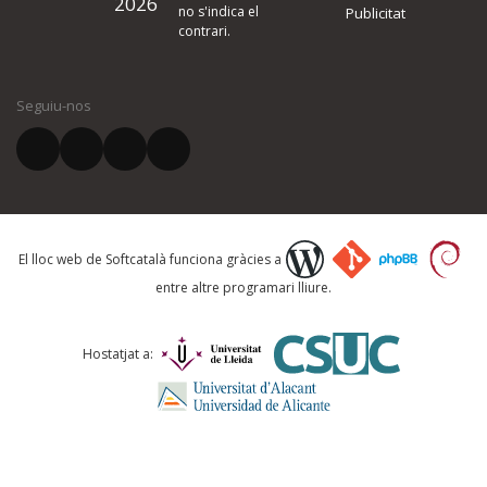
2026
quina és la millora que proposeu o l'error del qual voleu informar-no
no s'indica el
Publicitat
contrari.
El vostre nom *
Seguiu-nos
El vostre correu electrònic *
Què proposeu?
El lloc web de Softcatalà funciona gràcies a
entre altre programari lliure.
Comentari *
Hostatjat a: