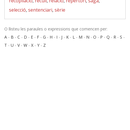
recopilació
,
recull
,
relació
,
repertori
,
saga
,
selecció
,
sentenciari
,
sèrie
O llisteu les paraules o expressions que comencen per:
A
-
B
-
C
-
D
-
E
-
F
-
G
-
H
-
I
-
J
-
K
-
L
-
M
-
N
-
O
-
P
-
Q
-
R
-
S
-
T
-
U
-
V
-
W
-
X
-
Y
-
Z