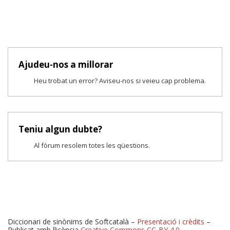
Ajudeu-nos a millorar
Heu trobat un error? Aviseu-nos si veieu cap problema.
Teniu algun dubte?
Al fòrum resolem totes les qüestions.
Diccionari de sinònims de Softcatalà –
Presentació i crèdits
–
Publicat amb llicència
Creative Commons CC-BY 4.0