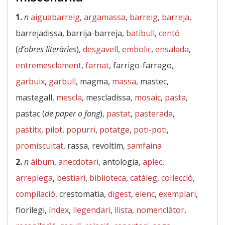
1.
n
aiguabarreig
,
argamassa
,
barreig
,
barreja
,
barrejadissa, barrija-barreja,
batibull
,
centó
(
d’obres literàries
),
desgavell
,
embolic
,
ensalada
,
entremesclament
,
farnat
, farrigo-farrago,
garbuix
,
garbull
, magma,
massa
, mastec,
mastegall,
mescla
, mescladissa,
mosaic
,
pasta
,
pastac (
de paper o fang
),
pastat
,
pasterada
,
pastitx
,
pilot
,
popurri
,
potatge
,
poti-poti
,
promiscuïtat
, rassa, revoltim,
samfaina
2.
n
àlbum
,
anecdotari
, antologia,
aplec
,
arreplega
,
bestiari
,
biblioteca
,
catàleg
,
col·lecció
,
compilació
, crestomatia,
digest
,
elenc
,
exemplari
,
florilegi,
índex
,
llegendari
,
llista
,
nomenclàtor
,