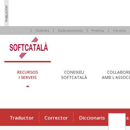
Notícies
Esdeveniments
Premsa
Fòrums
RECURSOS
CONEIXEU
COL·LABOR
I SERVEIS
SOFTCATALÀ
AMB L'ASSOCI
Traductor
Corrector
Diccionaris
Eines