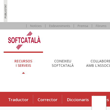
Notícies
Esdeveniments
Premsa
Fòrums
RECURSOS
CONEIXEU
COL·LABOR
I SERVEIS
SOFTCATALÀ
AMB L'ASSOCI
Traductor
Corrector
Diccionaris
Eines