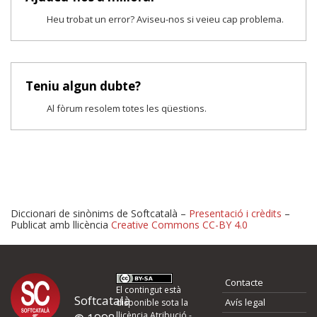
Heu trobat un error? Aviseu-nos si veieu cap problema.
Teniu algun dubte?
Al fòrum resolem totes les qüestions.
Diccionari de sinònims de Softcatalà –
Presentació i crèdits
–
Publicat amb llicència
Creative Commons CC-BY 4.0
Proposeu-nos millores o 
Contacte
d'errors
El contingut està
Softcatalà
Avís legal
disponible sota la
llicència
Atribució -