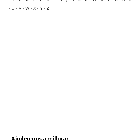
T
-
U
-
V
-
W
-
X
-
Y
-
Z
Ajudeu-nos a millorar