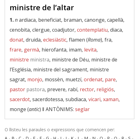
ministre de l’altar
1.
n
ardiaca, beneficiat, braman, canonge, capellà,
cenobita, clergue, coadjutor,
contemplatiu
, diaca,
donat
, druida,
eclesiàstic
, flamen (
Roma
), fra,
frare
,
germà
, hierofanta, imam,
levita
,
ministre
ministra
, ministre de Déu, ministre de
l’Església, ministre del sagrament, ministre
sagrat,
monjo
, mossèn, muetzí,
ordenat
,
pare
,
pastor
pastora
, prevere, rabí,
rector
,
religiós
,
sacerdot
, sacerdotessa, subdiaca,
vicari
,
xaman
,
monge (
antic
) ‖
ANTÒNIMS:
seglar
O llisteu les paraules o expressions que comencen per:
A
-
B
-
C
-
D
-
E
-
F
-
G
-
H
-
I
-
J
-
K
-
L
-
M
-
N
-
O
-
P
-
Q
-
R
-
S
-