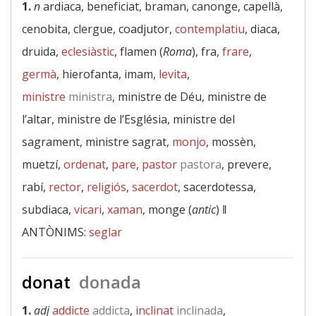
1.
n
ardiaca, beneficiat, braman, canonge, capellà,
cenobita, clergue, coadjutor,
contemplatiu
, diaca,
druida,
eclesiàstic
, flamen (
Roma
), fra,
frare
,
germà
, hierofanta, imam,
levita
,
ministre
ministra
, ministre de Déu, ministre de
l’altar, ministre de l’Església, ministre del
sagrament, ministre sagrat,
monjo
, mossèn,
muetzí,
ordenat
,
pare
,
pastor
pastora
, prevere,
rabí,
rector
,
religiós
,
sacerdot
, sacerdotessa,
subdiaca,
vicari
,
xaman
, monge (
antic
) ‖
ANTÒNIMS:
seglar
donat
donada
1.
adj
addicte
addicta
,
inclinat
inclinada
,