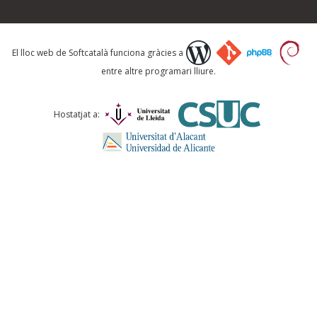
Què proposeu?
El lloc web de Softcatalà funciona gràcies a
entre altre programari lliure.
Comentari *
Hostatjat a:
ENVIA