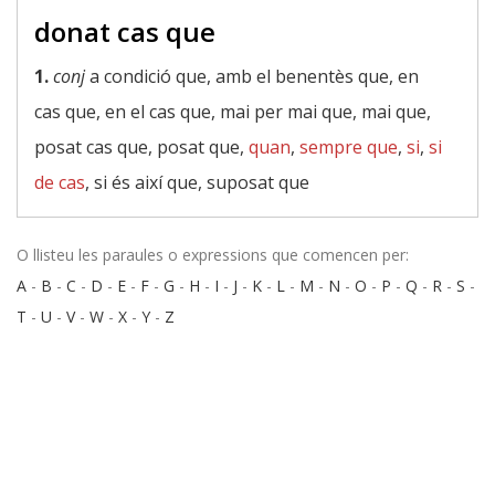
donat cas que
1.
conj
a condició que, amb el benentès que, en
cas que, en el cas que, mai per mai que, mai que,
posat cas que, posat que,
quan
,
sempre que
,
si
,
si
de cas
, si és així que, suposat que
O llisteu les paraules o expressions que comencen per:
A
-
B
-
C
-
D
-
E
-
F
-
G
-
H
-
I
-
J
-
K
-
L
-
M
-
N
-
O
-
P
-
Q
-
R
-
S
-
T
-
U
-
V
-
W
-
X
-
Y
-
Z