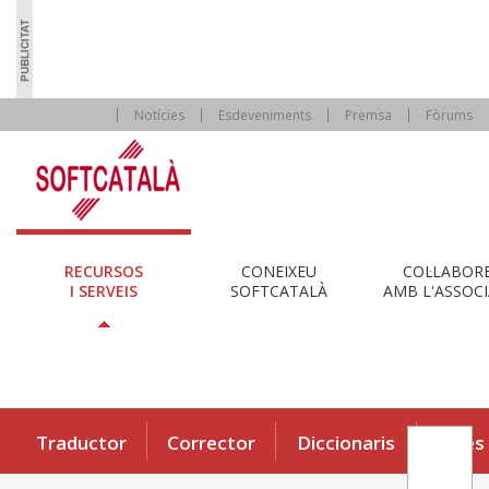
Notícies
Esdeveniments
Premsa
Fòrums
RECURSOS
CONEIXEU
COL·LABOR
I SERVEIS
SOFTCATALÀ
AMB L'ASSOCI
Traductor
Corrector
Diccionaris
Eines