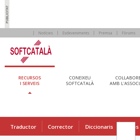
Notícies
Esdeveniments
Premsa
Fòrums
RECURSOS
CONEIXEU
COL·LABOR
I SERVEIS
SOFTCATALÀ
AMB L'ASSOCI
Traductor
Corrector
Diccionaris
Eines