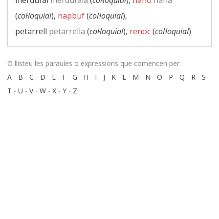
merdufai
merdufaia
(
col·loquial
),
nano
nana
(
col·loquial
),
napbuf
(
col·loquial
),
petarrell
petarrella
(
col·loquial
),
renoc
(
col·loquial
)
O llisteu les paraules o expressions que comencen per:
A
-
B
-
C
-
D
-
E
-
F
-
G
-
H
-
I
-
J
-
K
-
L
-
M
-
N
-
O
-
P
-
Q
-
R
-
S
-
T
-
U
-
V
-
W
-
X
-
Y
-
Z