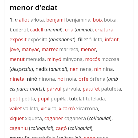
menor d’edat
1.
n
al·lot
al·lota
,
benjamí
benjamina
,
boix
boixa
,
buderol,
cadell
(
animal
),
cria
(
animal
),
criatura
,
expòsit
expòsita
(
abandonat
), fillet
filleta
,
infant
,
jove
,
manyac
,
marrec
marreca
,
menor
,
menut
menuda
,
minyó
minyona
,
mocós
mocosa
(
despectiu
), nadís (
animal
),
nen
nena
,
nin
nina
,
nineta
, ninó
ninona
,
noi
noia
,
orfe
òrfena
(
amb
els pares morts
),
pàrvul
pàrvula
,
patufet
patufeta
,
petit
petita
,
pupil
pupil·la
, tutelat
tutelada
,
vailet
vaileta
,
xic
xica
,
xicarró
xicarrona
,
xiquet
xiqueta
,
caganer
caganera
(
col·loquial
),
caganiu
(
col·loquial
),
cagó
(
col·loquial
),