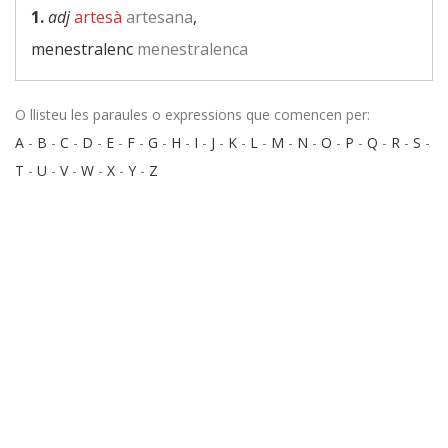
1.
adj
artesà
artesana
,
menestralenc
menestralenca
O llisteu les paraules o expressions que comencen per:
A
-
B
-
C
-
D
-
E
-
F
-
G
-
H
-
I
-
J
-
K
-
L
-
M
-
N
-
O
-
P
-
Q
-
R
-
S
-
T
-
U
-
V
-
W
-
X
-
Y
-
Z