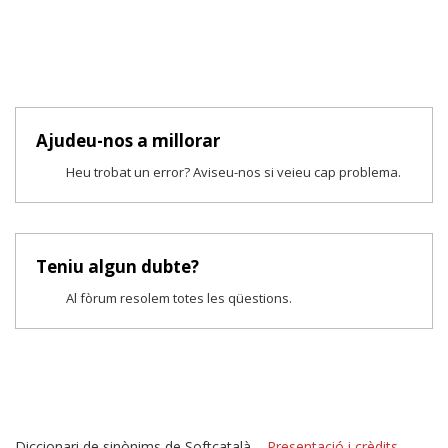
Ajudeu-nos a millorar
Heu trobat un error? Aviseu-nos si veieu cap problema.
Teniu algun dubte?
Al fòrum resolem totes les qüestions.
Diccionari de sinònims de Softcatalà –
Presentació i crèdits
–