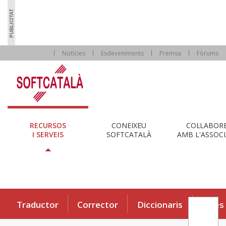
Notícies
Esdeveniments
Premsa
Fòrums
RECURSOS
CONEIXEU
COL·LABOR
I SERVEIS
SOFTCATALÀ
AMB L'ASSOCI
Traductor
Corrector
Diccionaris
Eines