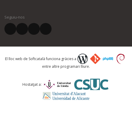
El vostre nom *
Seguiu-nos
El vostre correu electrònic *
Què proposeu?
El lloc web de Softcatalà funciona gràcies a
entre altre programari lliure.
Comentari *
Hostatjat a: