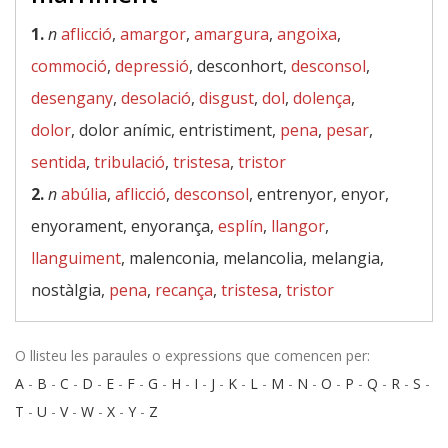
1.
n
aflicció
,
amargor
,
amargura
,
angoixa
,
commoció
,
depressió
, desconhort,
desconsol
,
desengany
,
desolació
,
disgust
,
dol
,
dolença
,
dolor
, dolor anímic, entristiment,
pena
,
pesar
,
sentida
,
tribulació
,
tristesa
,
tristor
2.
n
abúlia
,
aflicció
,
desconsol
, entrenyor, enyor,
enyorament, enyorança,
esplín
,
llangor
,
llanguiment
, malenconia, melancolia, melangia,
nostàlgia,
pena
,
recança
,
tristesa
,
tristor
O llisteu les paraules o expressions que comencen per:
A
-
B
-
C
-
D
-
E
-
F
-
G
-
H
-
I
-
J
-
K
-
L
-
M
-
N
-
O
-
P
-
Q
-
R
-
S
-
T
-
U
-
V
-
W
-
X
-
Y
-
Z