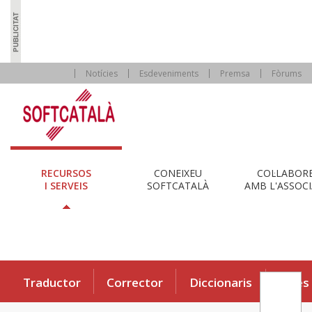
Notícies
Esdeveniments
Premsa
Fòrums
RECURSOS
CONEIXEU
COL·LABOR
I SERVEIS
SOFTCATALÀ
AMB L'ASSOCI
Traductor
Corrector
Diccionaris
Eines