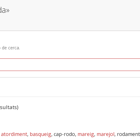
da»
ó de cerca.
esultats)
,
atordiment
,
basqueig
, cap-rodo,
mareig
,
marejol
, rodament