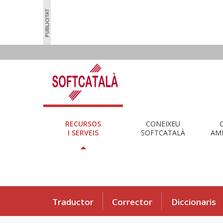
RECURSOS
CONEIXEU
I SERVEIS
SOFTCATALÀ
AMB
Traductor
Corrector
Diccionaris