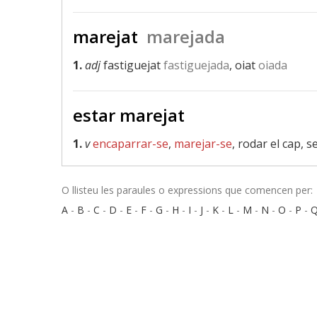
marejat
marejada
1.
adj
fastiguejat
fastiguejada
, oiat
oiada
estar marejat
1.
v
encaparrar-se
,
marejar-se
, rodar el cap, s
O llisteu les paraules o expressions que comencen per:
A
-
B
-
C
-
D
-
E
-
F
-
G
-
H
-
I
-
J
-
K
-
L
-
M
-
N
-
O
-
P
-