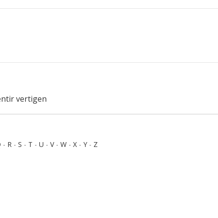
entir vertigen
Q
-
R
-
S
-
T
-
U
-
V
-
W
-
X
-
Y
-
Z