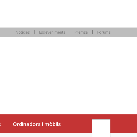
Notícies
Esdeveniments
Premsa
Fòrums
s
Ordinadors i mòbils