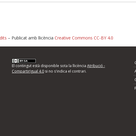
dits
– Publicat amb llicència
Creative Commons CC-BY 4.0
nformeu d'errors
El contingut està disponible sota la llicència
Atribució -
CompartirIgual 4.0
si no s'indica el contrari.
mps següents i descriviu quina és la millora que