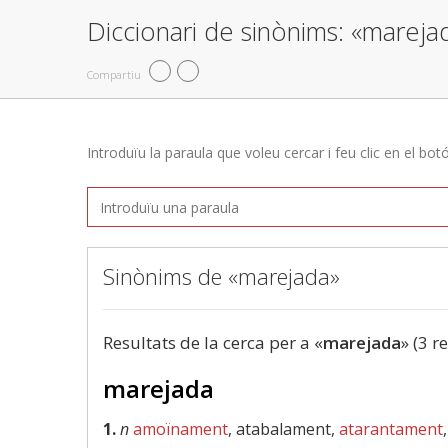
Diccionari de sinònims: «mareja
Compartiu
Introduïu la paraula que voleu cercar i feu clic en el bot
Sinònims de «marejada»
Resultats de la cerca per a «
marejada
» (3 r
marejada
1.
n
amoïnament
, atabalament,
atarantament