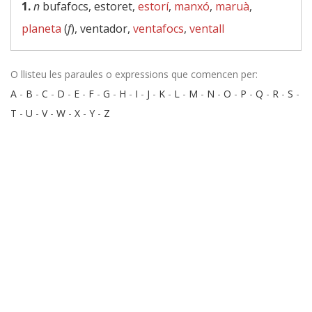
1.
n
bufafocs, estoret,
estorí
,
manxó
,
maruà
,
planeta
(
f
), ventador,
ventafocs
,
ventall
O llisteu les paraules o expressions que comencen per:
A
-
B
-
C
-
D
-
E
-
F
-
G
-
H
-
I
-
J
-
K
-
L
-
M
-
N
-
O
-
P
-
Q
-
R
-
S
-
T
-
U
-
V
-
W
-
X
-
Y
-
Z