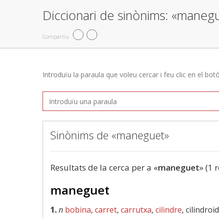
Diccionari de sinònims: «maneg
Compartiu
Introduïu la paraula que voleu cercar i feu clic en el bot
Sinònims de «maneguet»
Resultats de la cerca per a «
maneguet
» (1 
maneguet
1.
n
bobina
,
carret
,
carrutxa
,
cilindre
, cilindroi