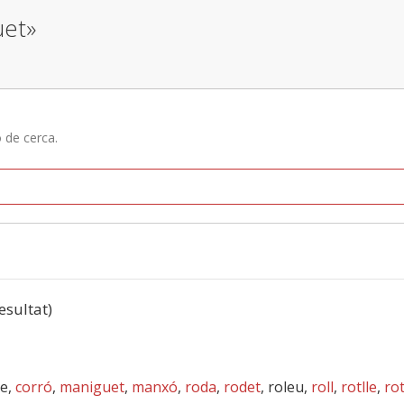
uet»
ó de cerca.
resultat)
de,
corró
,
maniguet
,
manxó
,
roda
,
rodet
, roleu,
roll
,
rotlle
,
rot