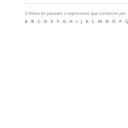
O llisteu les paraules o expressions que comencen per:
A
-
B
-
C
-
D
-
E
-
F
-
G
-
H
-
I
-
J
-
K
-
L
-
M
-
N
-
O
-
P
-