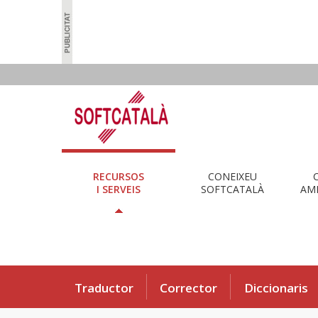
RECURSOS
CONEIXEU
I SERVEIS
SOFTCATALÀ
AMB
Traductor
Corrector
Diccionaris