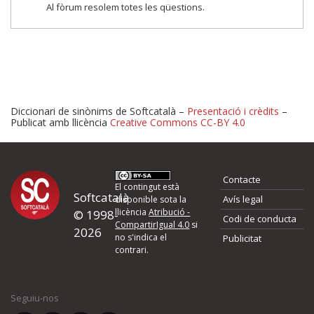
Al fòrum resolem totes les qüestions.
Diccionari de sinònims de Softcatalà –
Presentació i crèdits
–
Publicat amb llicència
Creative Commons CC-BY 4.0
Proposeu-nos millores o 
Contacte
d'errors
El contingut està
Softcatalà
Avís legal
disponible sota la
llicència
Atribució -
© 1998-
Codi de conducta
Si heu trobat un error o voleu proposar alguna millora, ompliu els ca
CompartirIgual 4.0
si
2026
quina és la millora que proposeu o l'error del qual voleu informar-no
no s'indica el
Publicitat
contrari.
El vostre nom *
Seguiu-nos