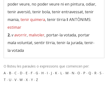
poder veure, no poder veure ni en pintura, odiar,
tenir aversió, tenir bola, tenir entravessat, tenir
mania,
tenir quimera
, tenir tírria ‖
ANTÒNIMS:
estimar
2.
v
avorrir
,
malvoler
, portar-la votada, portar
mala voluntat, sentir tírria, tenir-la jurada, tenir-
la votada
O llisteu les paraules o expressions que comencen per:
A
-
B
-
C
-
D
-
E
-
F
-
G
-
H
-
I
-
J
-
K
-
L
-
M
-
N
-
O
-
P
-
Q
-
R
-
S
-
T
-
U
-
V
-
W
-
X
-
Y
-
Z