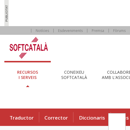
Notícies
Esdeveniments
Premsa
Fòrums
RECURSOS
CONEIXEU
COL·LABOR
I SERVEIS
SOFTCATALÀ
AMB L'ASSOCI
Traductor
Corrector
Diccionaris
Eines