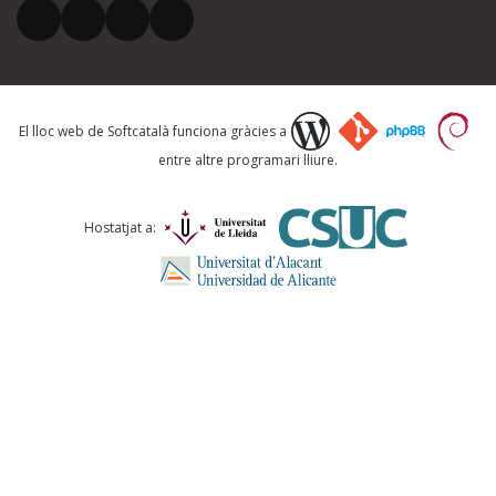
El vostre correu electrònic *
Què proposeu?
El lloc web de Softcatalà funciona gràcies a
entre altre programari lliure.
Comentari *
Hostatjat a:
ENVIA