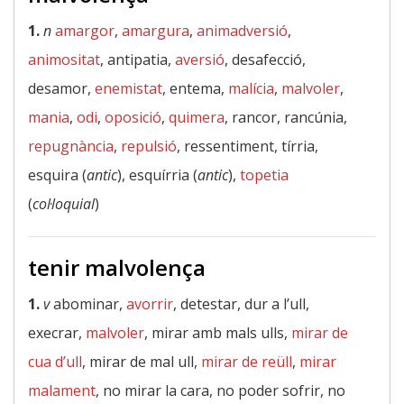
1.
n
amargor
,
amargura
,
animadversió
,
animositat
, antipatia,
aversió
, desafecció,
desamor,
enemistat
, entema,
malícia
,
malvoler
,
mania
,
odi
,
oposició
,
quimera
, rancor, rancúnia,
repugnància
,
repulsió
, ressentiment, tírria,
esquira (
antic
), esquírria (
antic
),
topetia
(
col·loquial
)
tenir malvolença
1.
v
abominar,
avorrir
, detestar, dur a l’ull,
execrar,
malvoler
, mirar amb mals ulls,
mirar de
cua d’ull
, mirar de mal ull,
mirar de reüll
,
mirar
malament
, no mirar la cara, no poder sofrir, no