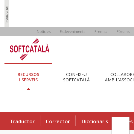
Notícies
Esdeveniments
Premsa
Fòrums
RECURSOS
CONEIXEU
COL·LABOR
I SERVEIS
SOFTCATALÀ
AMB L'ASSOCI
Traductor
Corrector
Diccionaris
Eines