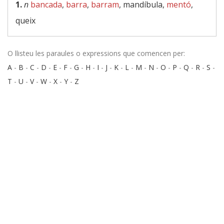
1.
n
bancada
,
barra
,
barram
, mandíbula,
mentó
,
queix
O llisteu les paraules o expressions que comencen per:
A
-
B
-
C
-
D
-
E
-
F
-
G
-
H
-
I
-
J
-
K
-
L
-
M
-
N
-
O
-
P
-
Q
-
R
-
S
-
T
-
U
-
V
-
W
-
X
-
Y
-
Z