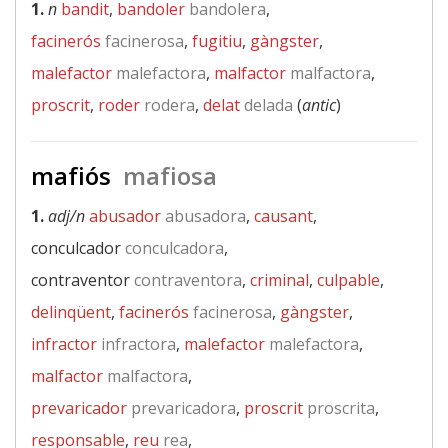
1.
n
bandit
,
bandoler
bandolera
,
facinerós
facinerosa
,
fugitiu
,
gàngster
,
malefactor
malefactora
,
malfactor
malfactora
,
proscrit
,
roder
rodera
,
delat
delada
(
antic
)
mafiós
mafiosa
1.
adj/n
abusador
abusadora
,
causant
,
conculcador
conculcadora
,
contraventor
contraventora
,
criminal
,
culpable
,
delinqüent
,
facinerós
facinerosa
,
gàngster
,
infractor
infractora
,
malefactor
malefactora
,
malfactor
malfactora
,
prevaricador
prevaricadora
,
proscrit
proscrita
,
responsable
,
reu
rea
,