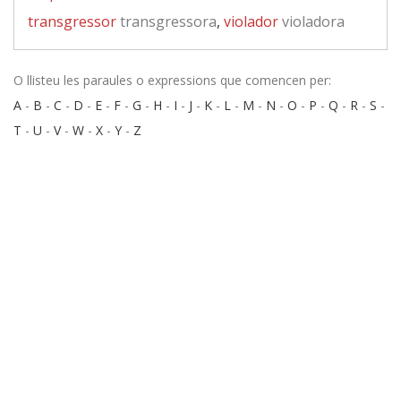
transgressor
transgressora
,
violador
violadora
O llisteu les paraules o expressions que comencen per:
A
-
B
-
C
-
D
-
E
-
F
-
G
-
H
-
I
-
J
-
K
-
L
-
M
-
N
-
O
-
P
-
Q
-
R
-
S
-
T
-
U
-
V
-
W
-
X
-
Y
-
Z