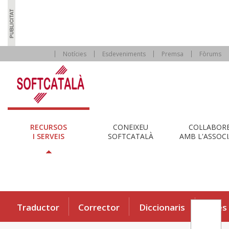
Notícies
Esdeveniments
Premsa
Fòrums
RECURSOS
CONEIXEU
COL·LABOR
I SERVEIS
SOFTCATALÀ
AMB L'ASSOCI
Traductor
Corrector
Diccionaris
Eines