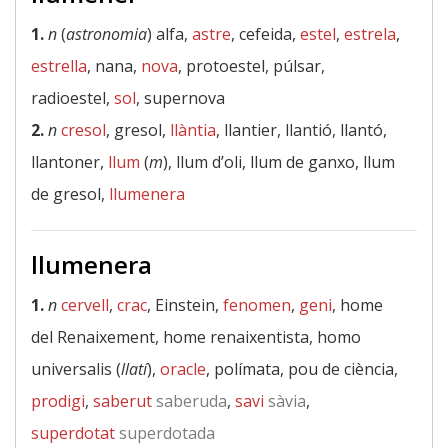
1.
n
(
astronomia
) alfa,
astre
, cefeida,
estel
,
estrela
,
estrella
, nana,
nova
, protoestel, púlsar,
radioestel,
sol
, supernova
2.
n
cresol
, gresol,
llàntia
, llantier, llantió, llantó,
llantoner,
llum
(
m
), llum d’oli, llum de ganxo, llum
de gresol,
llumenera
llumenera
1.
n
cervell
,
crac
, Einstein,
fenomen
,
geni
, home
del Renaixement, home renaixentista, homo
universalis (
llatí
),
oracle
, polímata, pou de ciència,
prodigi
,
saberut
saberuda
,
savi
sàvia
,
superdotat
superdotada