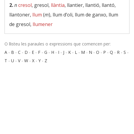
2.
n
cresol
, gresol,
llàntia
, llantier, llantió, llantó,
llantoner,
llum
(
m
), llum d’oli, llum de ganxo, llum
de gresol,
llumener
O llisteu les paraules o expressions que comencen per:
A
-
B
-
C
-
D
-
E
-
F
-
G
-
H
-
I
-
J
-
K
-
L
-
M
-
N
-
O
-
P
-
Q
-
R
-
S
-
T
-
U
-
V
-
W
-
X
-
Y
-
Z