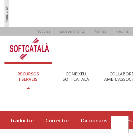
Notícies
Esdeveniments
Premsa
Fòrums
RECURSOS
CONEIXEU
COL·LABOR
I SERVEIS
SOFTCATALÀ
AMB L'ASSOCI
Traductor
Corrector
Diccionaris
Eines