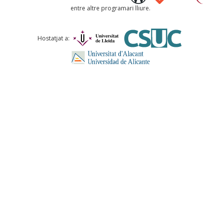
entre altre programari lliure.
Comentari *
Hostatjat a:
ENVIA