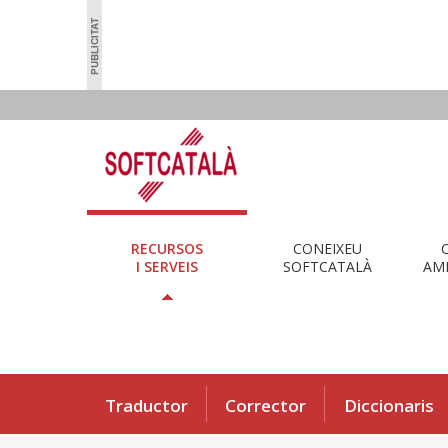
RECURSOS
CONEIXEU
I SERVEIS
SOFTCATALÀ
AMB
Traductor
Corrector
Diccionaris