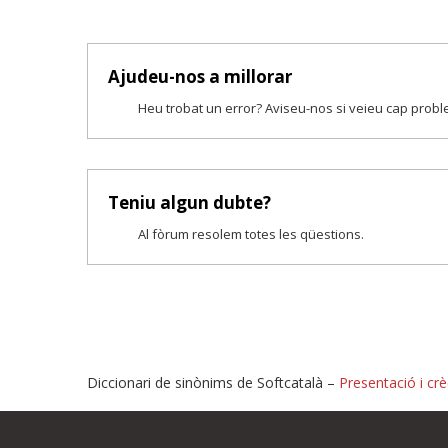
Ajudeu-nos a millorar
Heu trobat un error? Aviseu-nos si veieu cap prob
Teniu algun dubte?
Al fòrum resolem totes les qüestions.
Diccionari de sinònims de Softcatalà –
Presentació i crè