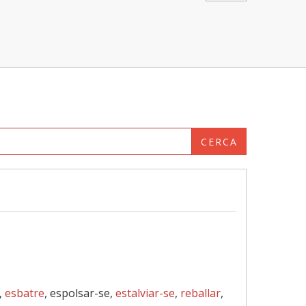
CERCA
,
esbatre
, espolsar-se,
estalviar-se
,
reballar
,