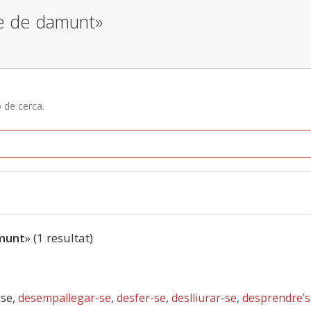
-se de damunt»
ó de cerca.
amunt
» (1 resultat)
-se,
desempallegar-se
,
desfer-se
,
deslliurar-se
,
desprendre’s