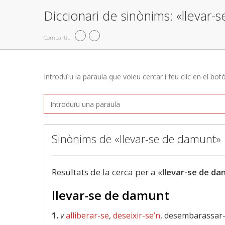
Diccionari de sinònims: «llevar
Compartiu
Introduïu la paraula que voleu cercar i feu clic en el bot
Sinònims de «llevar-se de damunt»
Resultats de la cerca per a «
llevar-se de d
llevar-se de damunt
1.
v
alliberar-se
,
deseixir-se’n
, desembarassar