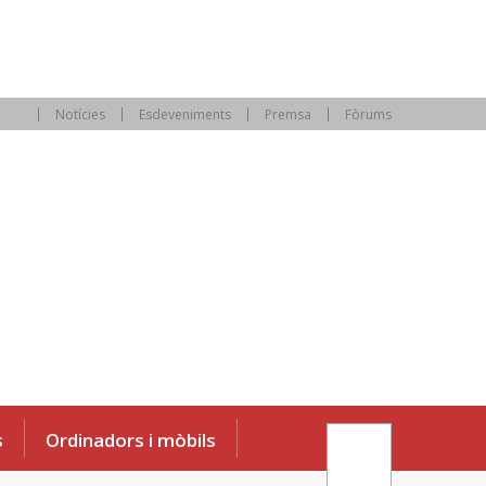
Notícies
Esdeveniments
Premsa
Fòrums
s
Ordinadors i mòbils