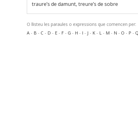
traure’s de damunt, treure’s de sobre
O llisteu les paraules o expressions que comencen per:
A
-
B
-
C
-
D
-
E
-
F
-
G
-
H
-
I
-
J
-
K
-
L
-
M
-
N
-
O
-
P
-