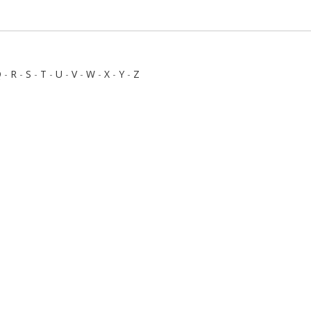
Q
-
R
-
S
-
T
-
U
-
V
-
W
-
X
-
Y
-
Z