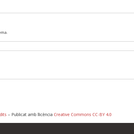
lema.
dits
– Publicat amb llicència
Creative Commons CC-BY 4.0