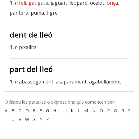
1.
n
felí
,
gat
gata
, jaguar, lleopard, ocelot,
onça
,
pantera, puma, tigre
dent de lleó
1.
n
pixallits
part del lleó
1.
n
abassegament, acaparament, agabellament
O llisteu les paraules o expressions que comencen per:
A
-
B
-
C
-
D
-
E
-
F
-
G
-
H
-
I
-
J
-
K
-
L
-
M
-
N
-
O
-
P
-
Q
-
R
-
S
-
T
-
U
-
V
-
W
-
X
-
Y
-
Z