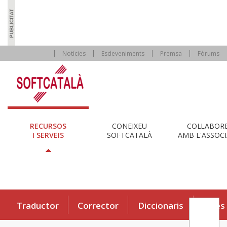
Notícies
Esdeveniments
Premsa
Fòrums
RECURSOS
CONEIXEU
COL·LABOR
I SERVEIS
SOFTCATALÀ
AMB L'ASSOCI
Traductor
Corrector
Diccionaris
Eines