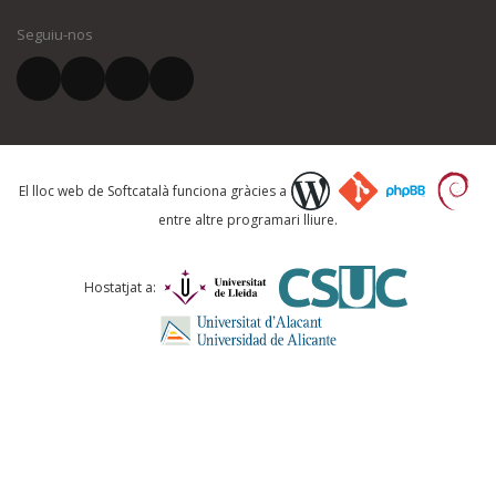
Seguiu-nos
El vostre correu electrònic *
Què proposeu?
El lloc web de Softcatalà funciona gràcies a
entre altre programari lliure.
Comentari *
Hostatjat a: