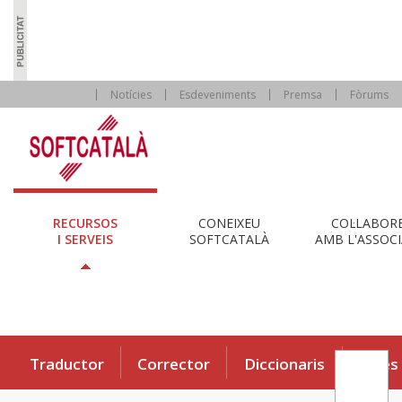
Notícies
Esdeveniments
Premsa
Fòrums
RECURSOS
CONEIXEU
COL·LABOR
I SERVEIS
SOFTCATALÀ
AMB L'ASSOCI
Traductor
Corrector
Diccionaris
Eines