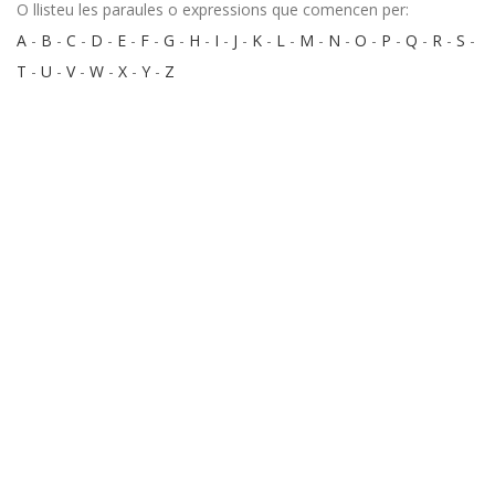
O llisteu les paraules o expressions que comencen per:
A
-
B
-
C
-
D
-
E
-
F
-
G
-
H
-
I
-
J
-
K
-
L
-
M
-
N
-
O
-
P
-
Q
-
R
-
S
-
T
-
U
-
V
-
W
-
X
-
Y
-
Z