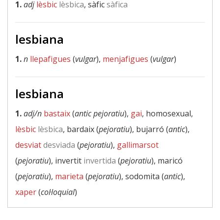
1.
adj
lèsbic
lèsbica
, sàfic
sàfica
lesbiana
1.
n
llepafigues
(
vulgar
),
menjafigues
(
vulgar
)
lesbiana
1.
adj/n
bastaix
(
antic pejoratiu
),
gai
, homosexual,
lèsbic
lèsbica
, bardaix (
pejoratiu
), bujarró (
antic
),
desviat
desviada
(
pejoratiu
),
gallimarsot
(
pejoratiu
), invertit
invertida
(
pejoratiu
), maricó
(
pejoratiu
),
marieta
(
pejoratiu
), sodomita (
antic
),
xaper
(
col·loquial
)