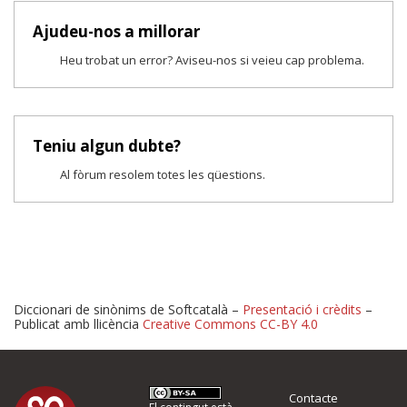
Ajudeu-nos a millorar
Heu trobat un error? Aviseu-nos si veieu cap problema.
Teniu algun dubte?
Al fòrum resolem totes les qüestions.
Diccionari de sinònims de Softcatalà –
Presentació i crèdits
–
Publicat amb llicència
Creative Commons CC-BY 4.0
Proposeu-nos millores o 
Contacte