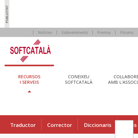
Notícies
Esdeveniments
Premsa
Fòrums
RECURSOS
CONEIXEU
COL·LABOR
I SERVEIS
SOFTCATALÀ
AMB L'ASSOCI
Traductor
Corrector
Diccionaris
Eines