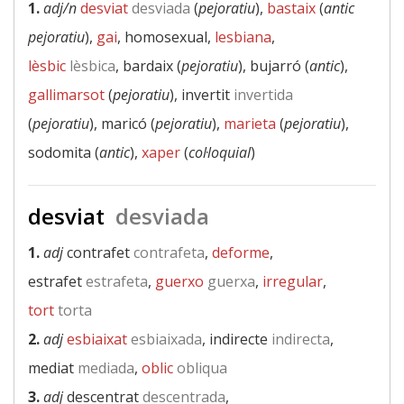
1.
adj/n
desviat
desviada
(
pejoratiu
),
bastaix
(
antic
pejoratiu
),
gai
, homosexual,
lesbiana
,
lèsbic
lèsbica
, bardaix (
pejoratiu
), bujarró (
antic
),
gallimarsot
(
pejoratiu
), invertit
invertida
(
pejoratiu
), maricó (
pejoratiu
),
marieta
(
pejoratiu
),
sodomita (
antic
),
xaper
(
col·loquial
)
desviat
desviada
1.
adj
contrafet
contrafeta
,
deforme
,
estrafet
estrafeta
,
guerxo
guerxa
,
irregular
,
tort
torta
2.
adj
esbiaixat
esbiaixada
, indirecte
indirecta
,
mediat
mediada
,
oblic
obliqua
3.
adj
descentrat
descentrada
,