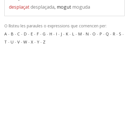
desplaçat
desplaçada
, mogut
moguda
O llisteu les paraules o expressions que comencen per:
A
-
B
-
C
-
D
-
E
-
F
-
G
-
H
-
I
-
J
-
K
-
L
-
M
-
N
-
O
-
P
-
Q
-
R
-
S
-
T
-
U
-
V
-
W
-
X
-
Y
-
Z