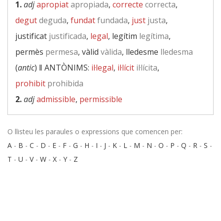
1.
adj
apropiat
apropiada
,
correcte
correcta
,
degut
deguda
,
fundat
fundada
,
just
justa
,
justificat
justificada
,
legal
, legítim
legítima
,
permès
permesa
, vàlid
vàlida
, lledesme
lledesma
(
antic
) ‖
ANTÒNIMS:
il·legal
,
il·lícit
il·lícita
,
prohibit
prohibida
2.
adj
admissible
,
permissible
O llisteu les paraules o expressions que comencen per:
A
-
B
-
C
-
D
-
E
-
F
-
G
-
H
-
I
-
J
-
K
-
L
-
M
-
N
-
O
-
P
-
Q
-
R
-
S
-
T
-
U
-
V
-
W
-
X
-
Y
-
Z