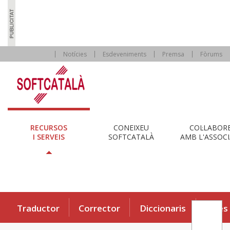
Notícies
Esdeveniments
Premsa
Fòrums
RECURSOS
CONEIXEU
COL·LABOR
I SERVEIS
SOFTCATALÀ
AMB L'ASSOCI
Traductor
Corrector
Diccionaris
Eines