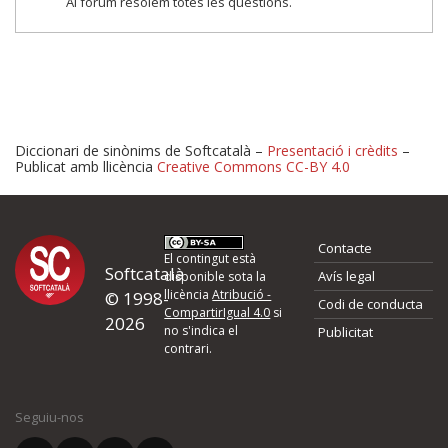
Al fòrum resolem totes les qüestions.
Diccionari de sinònims de Softcatalà –
Presentació i crèdits
–
Publicat amb llicència
Creative Commons CC-BY 4.0
Proposeu-nos millores o 
Contacte
d'errors
El contingut està
Softcatalà
Avís legal
disponible sota la
llicència
Atribució -
© 1998-
Codi de conducta
Si heu trobat un error o voleu proposar alguna millora, ompliu els ca
CompartirIgual 4.0
si
2026
quina és la millora que proposeu o l'error del qual voleu informar-no
no s'indica el
Publicitat
contrari.
El vostre nom *
Seguiu-nos