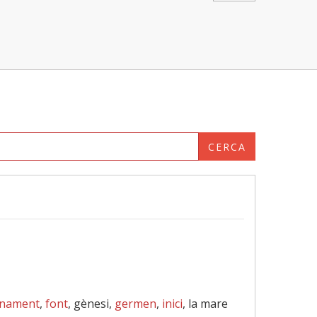
CERCA
onament
,
font
, gènesi,
germen
,
inici
, la mare