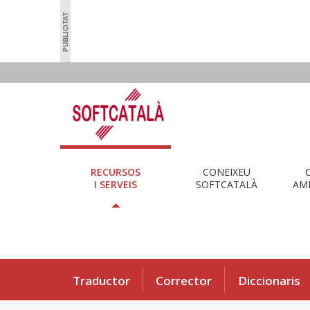
RECURSOS
CONEIXEU
I SERVEIS
SOFTCATALÀ
AMB
Traductor
Corrector
Diccionaris