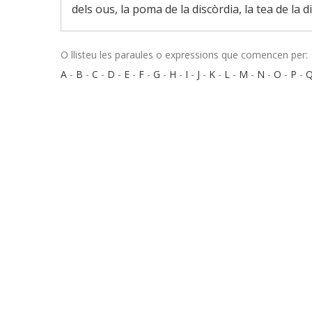
dels ous, la poma de la discòrdia, la tea de la d
O llisteu les paraules o expressions que comencen per:
A
-
B
-
C
-
D
-
E
-
F
-
G
-
H
-
I
-
J
-
K
-
L
-
M
-
N
-
O
-
P
-