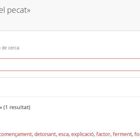
el pecat»
ó de cerca.
» (1 resultat)
començament
,
detonant
,
esca
,
explicació
,
factor
,
ferment
,
f