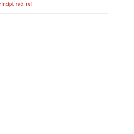
rincipi
,
raó
,
rel