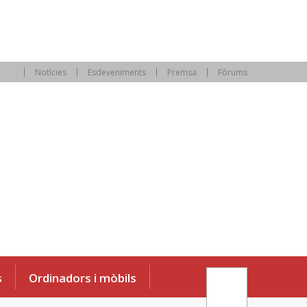
Notícies
Esdeveniments
Premsa
Fòrums
s
Ordinadors i mòbils