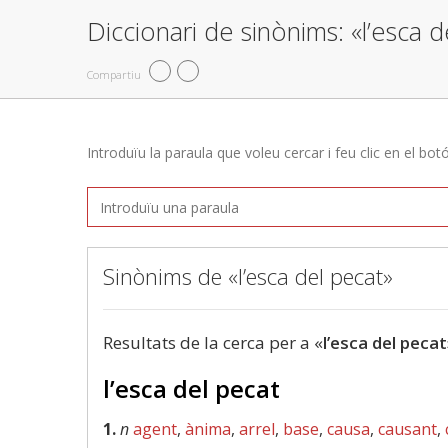
Diccionari de sinònims: «l’esca d
Compartiu
Introduïu la paraula que voleu cercar i feu clic en el bot
Sinònims de «l’esca del pecat»
Resultats de la cerca per a «
l’esca del pecat
l’esca del pecat
1.
n
agent
,
ànima
,
arrel
,
base
,
causa
,
causant
,