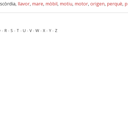
iscòrdia,
llavor
,
mare
,
mòbil
,
motiu
,
motor
,
origen
,
perquè
,
p
Q
-
R
-
S
-
T
-
U
-
V
-
W
-
X
-
Y
-
Z