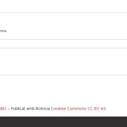
lema.
dits
– Publicat amb llicència
Creative Commons CC-BY 4.0