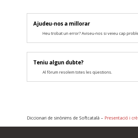
Ajudeu-nos a millorar
Heu trobat un error? Aviseu-nos si veieu cap prob
Teniu algun dubte?
Al fòrum resolem totes les qüestions.
Diccionari de sinònims de Softcatalà –
Presentació i crè