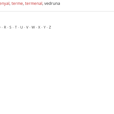
enyal
,
terme
,
termenal
, vedruna
Q
-
R
-
S
-
T
-
U
-
V
-
W
-
X
-
Y
-
Z