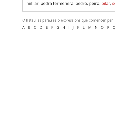
mil·liar, pedra termenera, pedró, peiró,
pilar
,
s
O llisteu les paraules o expressions que comencen per:
A
-
B
-
C
-
D
-
E
-
F
-
G
-
H
-
I
-
J
-
K
-
L
-
M
-
N
-
O
-
P
-