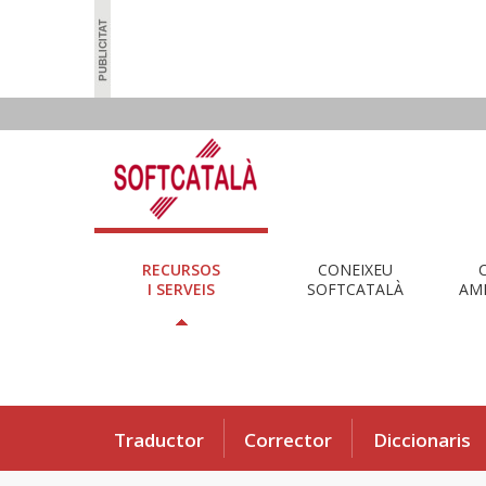
RECURSOS
CONEIXEU
I SERVEIS
SOFTCATALÀ
AMB
Traductor
Corrector
Diccionaris