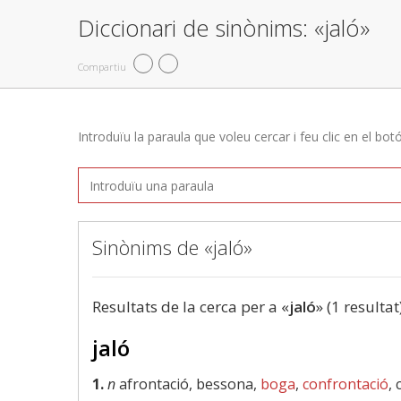
Diccionari de sinònims: «jaló»
Compartiu
Introduïu la paraula que voleu cercar i feu clic en el bot
Sinònims de «jaló»
Resultats de la cerca per a «
jaló
» (1 resultat
jaló
1.
n
afrontació, bessona,
boga
,
confrontació
,