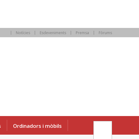
Notícies
Esdeveniments
Premsa
Fòrums
s
Ordinadors i mòbils