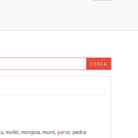
CERCA
ca
, molló, monjoia, muró,
parat
, pedra