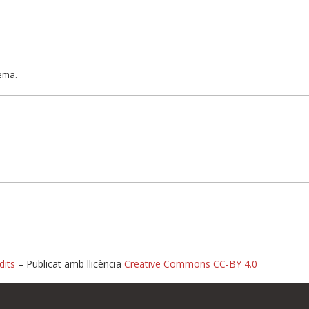
lema.
dits
– Publicat amb llicència
Creative Commons CC-BY 4.0