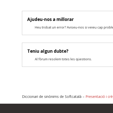
Ajudeu-nos a millorar
Heu trobat un error? Aviseu-nos si veieu cap prob
Teniu algun dubte?
Al fòrum resolem totes les qüestions.
Diccionari de sinònims de Softcatalà –
Presentació i crè