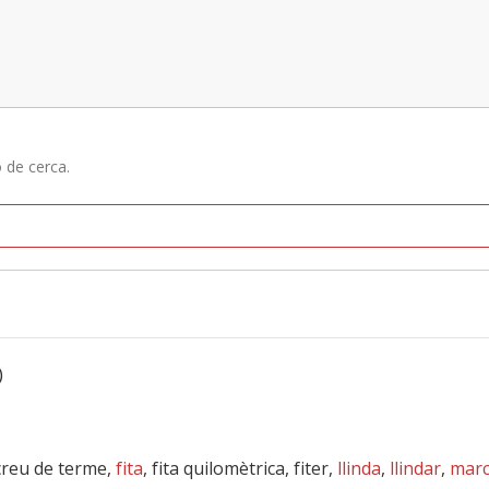
ó de cerca.
)
 creu de terme,
fita
, fita quilomètrica, fiter,
llinda
,
llindar
,
mar